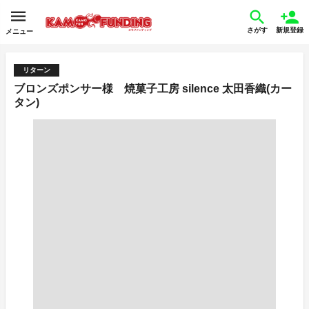
さがす
新規登録
メニュー
リターン
ブロンズポンサー様 焼菓子工房 silence 太田香織(カー
タン)