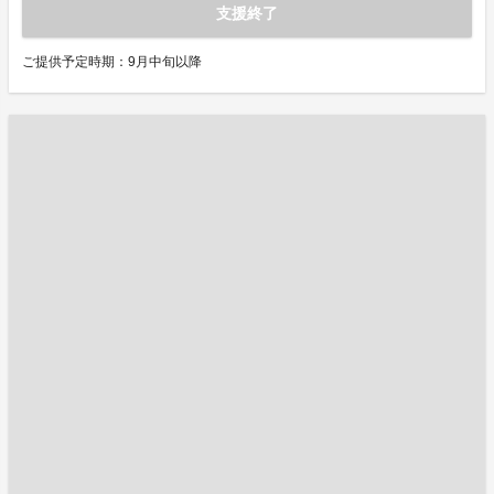
支援終了
ご提供予定時期：9月中旬以降