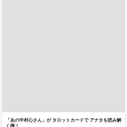
「あの中村心さん」が タロットカードで アナタを読み解
く権！