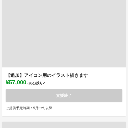
【追加】アイコン用のイラスト描きます
¥57,000
残り
2
(税込)
支援終了
ご提供予定時期：9月中旬以降