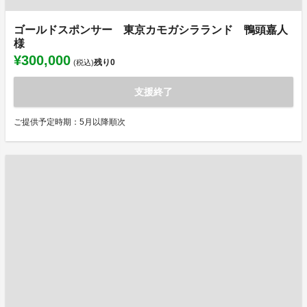
ゴールドスポンサー 東京カモガシラランド 鴨頭嘉人
様
¥300,000
残り
0
(税込)
支援終了
ご提供予定時期：5月以降順次