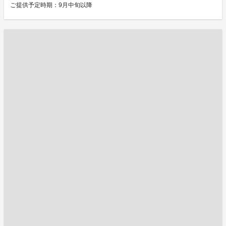
ご提供予定時期：9月中旬以降