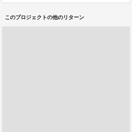
このプロジェクトの他のリターン