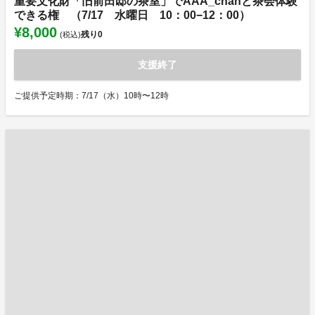
重要文化財「旧前田邸の茶室」でAAA_chanと茶会体験
できる権 （7/17 水曜日 10：00−12：00）
¥8,000
残り
0
(税込)
支援終了
ご提供予定時期：7/17（水）10時〜12時