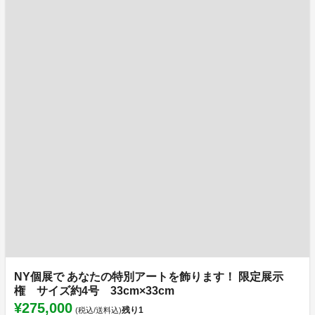
NY個展で あなたの特別アートを飾ります！ 限定展示
権 サイズ約4号 33cm×33cm
¥275,000
残り
1
(税込/送料込)