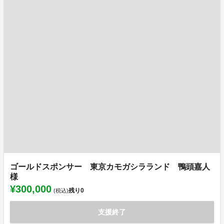
ゴールドスポンサー 東京カモガシラランド 鴨頭嘉人
様
¥300,000
残り
0
(税込)
支援終了