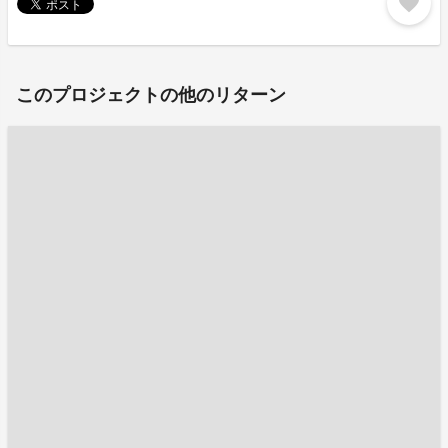
favorite
このプロジェクトの他のリターン