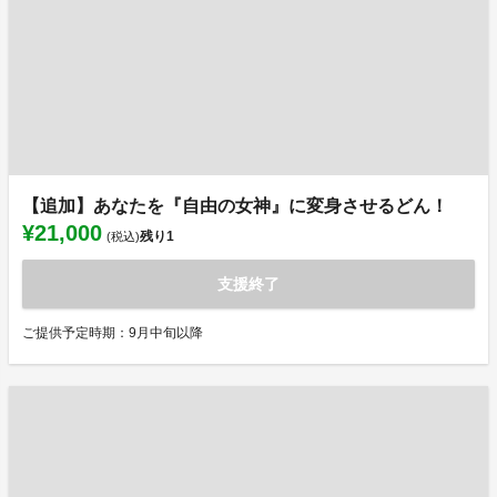
【追加】あなたを『自由の女神』に変身させるどん！
¥21,000
残り
1
(税込)
支援終了
ご提供予定時期：9月中旬以降