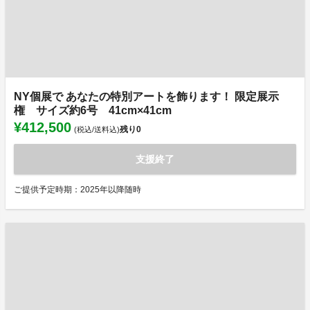
NY個展で あなたの特別アートを飾ります！ 限定展示
権 サイズ約6号 41cm×41cm
¥412,500
残り
0
(税込/送料込)
支援終了
ご提供予定時期：2025年以降随時