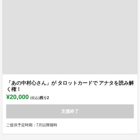
「あの中村心さん」が タロットカードで アナタを読み解
く権！
¥20,000
残り
2
(税込)
支援終了
ご提供予定時期：7月以降随時