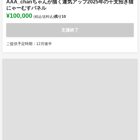
AAA_chanちゃんが描く運気アップ2025年の干支招き猫
にゃーむすパネル
¥100,000
残り
10
(税込/送料込)
支援終了
ご提供予定時期：12月後半