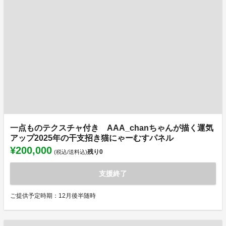
一点ものテクスチャ付き AAA_chanちゃんが描く運気
アップ2025年の干支招き猫にゃーむすパネル
¥200,000
残り
0
(税込/送料込)
支援終了
ご提供予定時期：12月後半随時