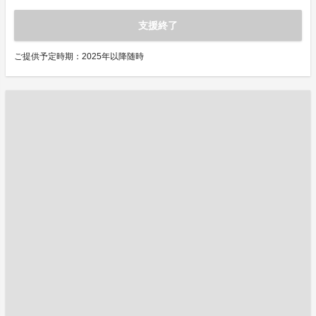
支援終了
ご提供予定時期：2025年以降随時