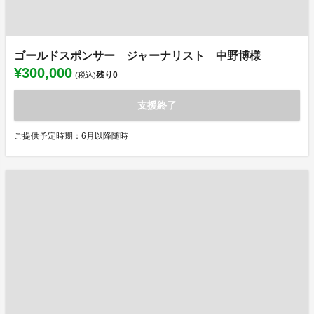
ゴールドスポンサー ジャーナリスト 中野博様
¥300,000
残り
0
(税込)
支援終了
ご提供予定時期：6月以降随時