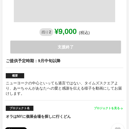
¥9,000
2
残り
(税込)
支援終了
ご提供予定時期：9月中旬以降
概要
ニューヨークの中心といっても過言ではない、タイムズスクエアよ
り、あーちゃんがあなたへの愛と感謝を伝える様子を動画にしてお届
けします。
プロジェクト名
プロジェクトを見る
arrow_forward
オラはNYに個展会場を探しに行くどん