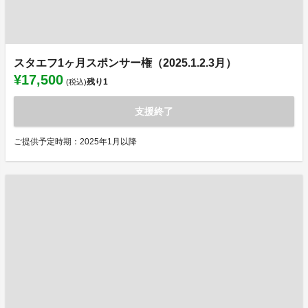
スタエフ1ヶ月スポンサー権（2025.1.2.3月）
¥17,500
残り
1
(税込)
支援終了
ご提供予定時期：2025年1月以降