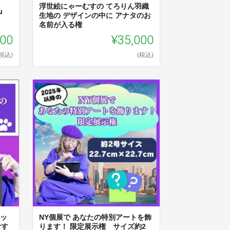
浮世絵にゃーむすの てろりん羽織
』
生地の デザインの中に アナタのお
名前が入る権
000
¥35,000
(税込)
(税込)
アッ
NY個展で あなたの特別アートを飾
むす
ります！ 限定展示権 サイズ約2