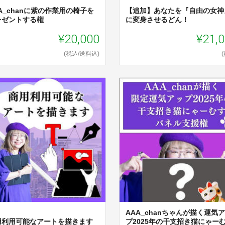
A_chanに紫の作業用の椅子を
【追加】あなたを『自由の女神
レゼントする権
に変身させるどん！
¥20,000
¥21,
(税込/送料込)
AAA_chanちゃんが描く運気
用利用可能なアートを描きます
プ2025年の干支招き猫にゃー