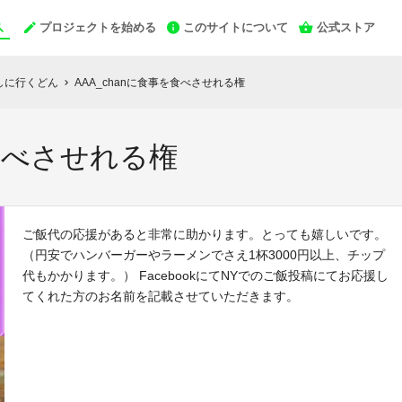
プロジェクトを始める
このサイトについて
公式ストア
しに行くどん
AAA_chanに食事を食べさせれる権
chevron_right
を食べさせれる権
ご飯代の応援があると非常に助かります。とっても嬉しいです。
（円安でハンバーガーやラーメンでさえ1杯3000円以上、チップ
代もかかります。） FacebookにてNYでのご飯投稿にてお応援し
てくれた方のお名前を記載させていただきます。