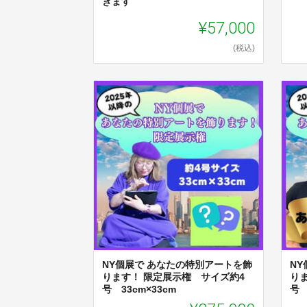
きます
¥57,000
(税込)
NY個展で あなたの特別アートを飾
N
ります！ 限定展示権 サイズ約4
り
号 33cm×33cm
号 