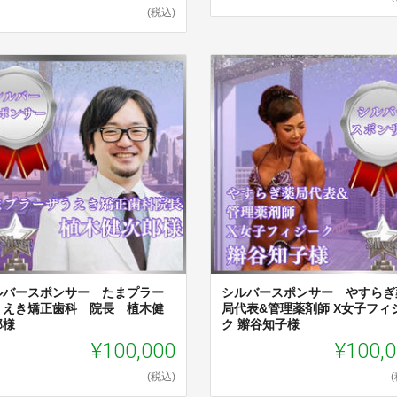
(税込)
ルバースポンサー たまプラー
シルバースポンサー やすらぎ
うえき矯正歯科 院長 植木健
局代表&管理薬剤師 X女子フィ
郎様
ク 辮谷知子様
¥100,000
¥100,
(税込)