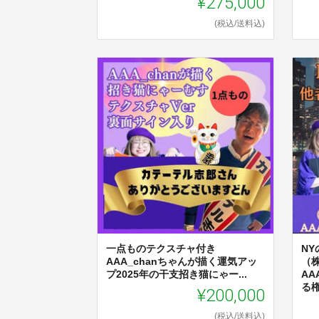
¥275,000
(税込/送料込)
一点ものテクスチャ付き
N
AAA_chanちゃんが描く運気アッ
（
プ2025年の干支招き猫にゃー...
AA
る
¥200,000
(税込/送料込)