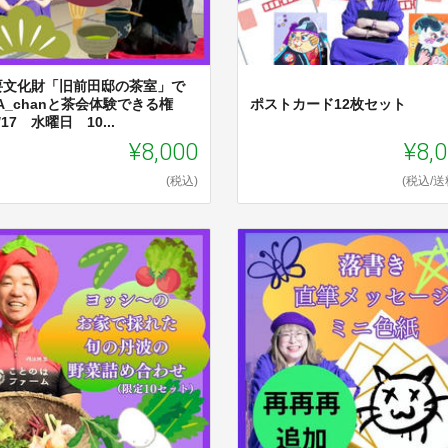
要文化財「旧前田邸の茶室」で
AA_chanと茶会体験できる権
ポストカード12枚セット
/17 水曜日 10...
¥8,000
¥8,
(税込)
(税込/送