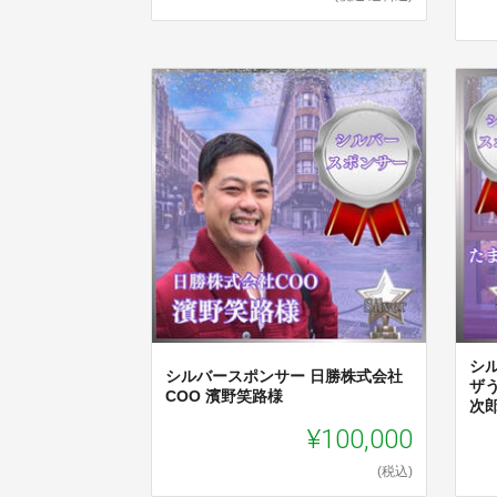
シ
シルバースポンサー 日勝株式会社
ザ
COO 濱野笑路様
次
¥100,000
(税込)