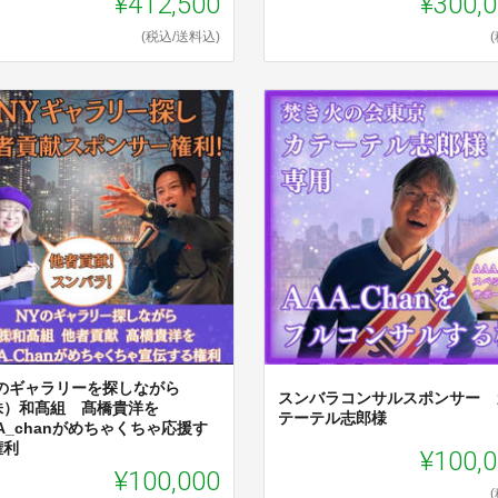
¥412,500
¥300,
(税込/送料込)
Yのギャラリーを探しながら
スンバラコンサルスポンサー 
株）和髙組 髙橋貴洋を
テーテル志郎様
A_chanがめちゃくちゃ応援す
権利
¥100,
¥100,000