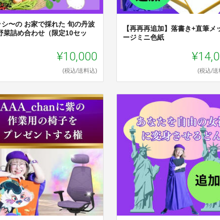
ッシ〜の お家で採れた 旬の丹波
【再再再追加】落書き+直筆メ
 野菜詰め合わせ（限定10セッ
ージミニ色紙
）
¥10,000
¥14,
(税込/送料込)
(税込/送