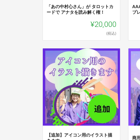
「あの中村心さん」が タロットカ
AA
ードで アナタを読み解く権！
プ
¥20,000
(税込)
【追加】アイコン用のイラスト描
商