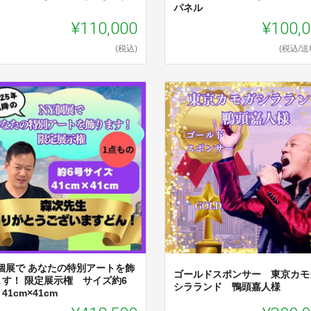
パネル
¥110,000
¥100,
(税込)
(税込/送
Y個展で あなたの特別アートを飾
ゴールドスポンサー 東京カモ
ます！ 限定展示権 サイズ約6
シラランド 鴨頭嘉人様
41cm×41cm