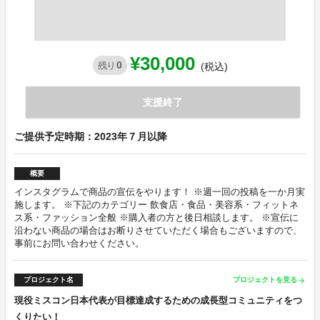
¥30,000
0
残り
(税込)
支援終了
ご提供予定時期：2023年７月以降
概要
インスタグラムで商品の宣伝をやります！ ※週一回の投稿を一か月実
施します。 ※下記のカテゴリー 飲食店・食品・美容系・フィットネ
ス系・ファッション全般 ※購入者の方と後日相談します。 ※宣伝に
沿わない商品の場合はお断りさせていただく場合もございますので、
事前にお問い合わせください。
プロジェクト名
プロジェクトを見る
arrow_forward
現役ミスコン日本代表が目標達成するための成長型コミュニティをつ
くりたい！