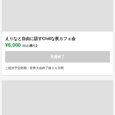
えりなと自由に話すChillな夜カフェ会
¥6,000
残り
2
(税込)
支援終了
ご提供予定時期：世界大会終了後２カ月間