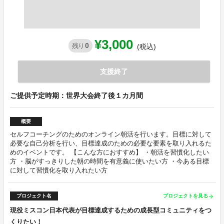
¥3,000
0
残り
(税込)
支援終了
ご提供予定時期：世界大会終了後１カ月間
概要
セルフコーチングのためのオンライン朝活を行います。目標に対して
必要な自己分析を行い、目標達成のための必要な要素を取り入れるた
めのイベントです。 【こんな方におすすめ】 ・朝活を習慣化したい
方 ・脳がすっきりした朝の時間を有意義に使いたい方 ・今ある目標
に対して習慣化を取り入れたい方
プロジェクト名
プロジェクトを見る
arrow_forward
現役ミスコン日本代表が目標達成するための成長型コミュニティをつ
くりたい！