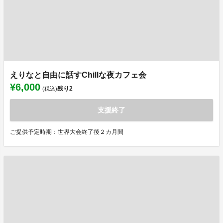
えりなと自由に話すChillな夜カフェ会
¥6,000
残り
2
(税込)
支援終了
ご提供予定時期：世界大会終了後２カ月間