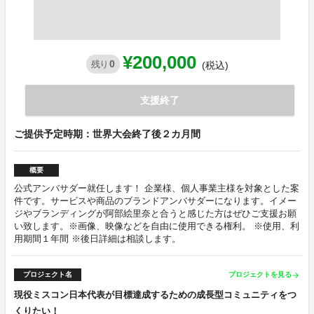
¥200,000
0
残り
(税込)
支援終了
ご提供予定時期：世界大会終了後２カ月間
概要
公式アンバサダー就任します！ 企業様、個人事業主様を対象とした案
件です。サービスや商品のブランドアンバサダーになります。イメー
ジやブランディングが阿部絵里奈と合うと感じた方はぜひご支援お願
い致します。※画像、映像などを自由に使用できる権利。 ※使用、利
用期間１年間 ※後日詳細は相談します。
プロジェクト名
プロジェクトを見る
arrow_forward
現役ミスコン日本代表が目標達成するための成長型コミュニティをつ
くりたい！