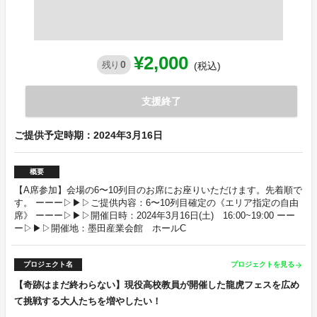
¥2,000
0
残り
(税込)
支援終了
ご提供予定時期：2024年3月16日
概要
【A席参加】会場の6〜10列目のお席にお座りいただけます。先着順で
す。 ーーー▷▶︎▷ご提供内容：6〜10列目確定の《エリア指定の自由
席》 ーーー▷▶︎▷開催日時：2024年3月16日(土) 16:00~19:00 ーー
ー▷▶︎▷開催地：墨田産業会館 ホールC
プロジェクト名
プロジェクトを見る
arrow_forward
【奇跡はまだ終わらない】現役高校教員が開催した龍虎フェスを広め
て挑戦する大人たちを増やしたい！