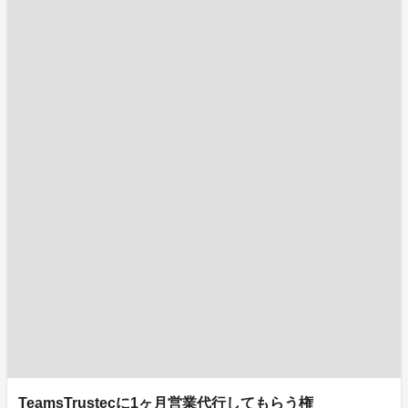
TeamsTrustecに1ヶ月営業代行してもらう権