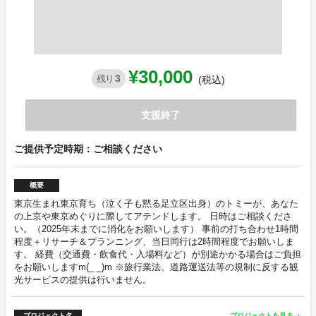
¥30,000
3
残り
(税込)
支援終了
ご提供予定時期：ご相談ください
概要
東京生まれ東京育ち（泣く子も黙る足立区出身）のトミーが、あなた
の上京や東京めぐりに際してアテンドします。 日時はご相談くださ
い。（2025年末までに消化をお願いします） 事前の打ち合わせ1時間
程度＋リサーチ＆プランニング、当日同行は2時間程度でお願いしま
す。 経費（交通費・飲食代・入場料など）が別途かかる場合はご負担
をお願いしますm(_ _)m ※旅行業法、道路運送法等の規制に反する観
光サービスの提供は行いません。
プロジェクト名
プロジェクトを見る