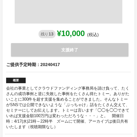
¥10,000
13
残り
(税込)
支援終了
ご提供予定時期：20240417
概要
会社の事業としてクラウドファンディング事務局を請け負って、たく
さんの成功事例と逆に失敗した事例をたくさん得たトミー。ありがた
いことに300件を超す支援を集めることができました。そんなトミー
がSNSでは公開できないような「ぶっちゃけ」話をたくさん交えて、
セミナーにしてお伝えします。トミーは言います「◯◯を◯◯できて
いれば支援金額100万円は変わっただろうな・・・」と。 開催日
時：4/17(水)21時～22時半 ズームにて開催、アーカイブは後日共有
いたします（視聴期限なし）