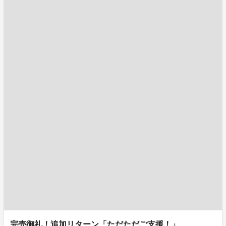
完売御礼！追加リターン「ただただご支援！」