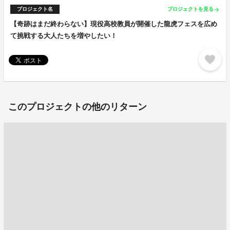
プロジェクト名
プロジェクトを見る
arrow_forward
【奇跡はまだ終わらない】現役高校教員が開催した龍虎フェスを広め
て挑戦する大人たちを増やしたい！
favorite
このプロジェクトの他のリターン