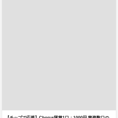
【チップで応援】Chorus隊💚1口：1000円 💚複数口の