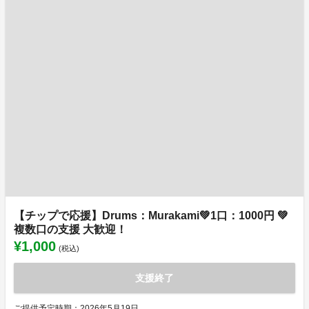
【チップで応援】Drums：Murakami💚1口：1000円 💚
複数口の支援 大歓迎！
¥1,000
(税込)
支援終了
ご提供予定時期：2026年5月19日