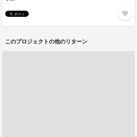
favorite
このプロジェクトの他のリターン