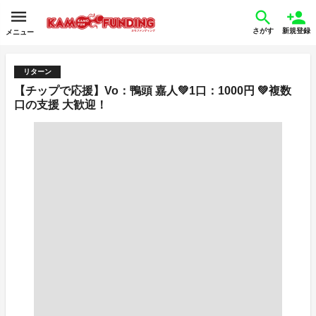
さがす
新規登録
メニュー
リターン
【チップで応援】Vo：鴨頭 嘉人💚1口：1000円 💚複数
口の支援 大歓迎！