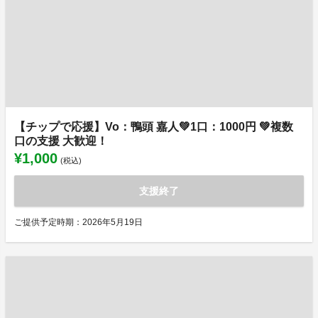
【チップで応援】Vo：鴨頭 嘉人💚1口：1000円 💚複数
口の支援 大歓迎！
¥1,000
(税込)
支援終了
ご提供予定時期：2026年5月19日