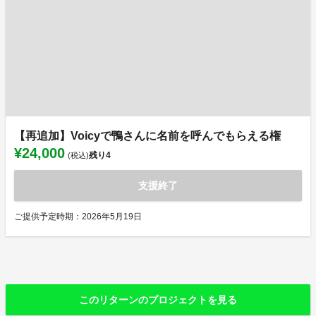
【再追加】Voicyで鴨さんに名前を呼んでもらえる権
¥24,000
残り
4
(税込)
支援終了
ご提供予定時期：2026年5月19日
このリターンのプロジェクトを見る