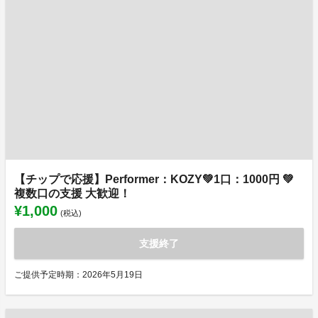
【チップで応援】Performer：KOZY💚1口：1000円 💚
複数口の支援 大歓迎！
¥1,000
(税込)
支援終了
ご提供予定時期：2026年5月19日