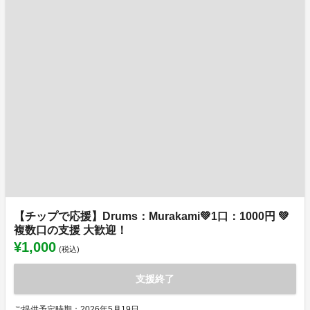
【チップで応援】Drums：Murakami💚1口：1000円 💚
複数口の支援 大歓迎！
¥1,000
(税込)
支援終了
ご提供予定時期：2026年5月19日