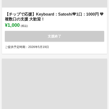
【チップで応援】Keyboard：Satoshi💚1口：1000円 💚
複数口の支援 大歓迎！
¥1,000
(税込)
支援終了
ご提供予定時期：2026年5月19日