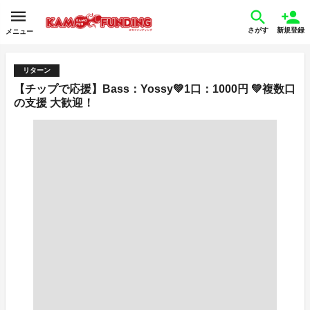
さがす
新規登録
メニュー
リターン
【チップで応援】Bass：Yossy💚1口：1000円 💚複数口
の支援 大歓迎！