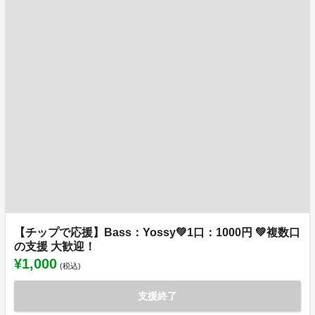
【チップで応援】Bass：Yossy💚1口：1000円 💚複数口
の支援 大歓迎！
¥1,000
(税込)
支援終了