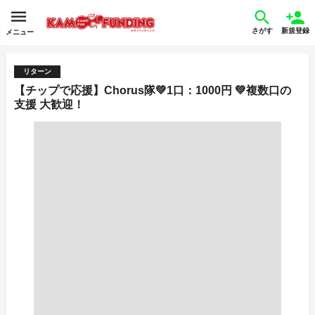
さがす
新規登録
メニュー
リターン
【チップで応援】Chorus隊💚1口：1000円 💚複数口の
支援 大歓迎！