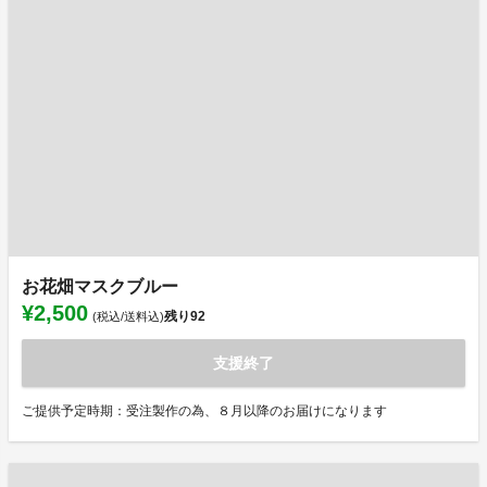
お花畑マスクブルー
¥2,500
残り
92
(税込/送料込)
支援終了
ご提供予定時期：受注製作の為、８月以降のお届けになります