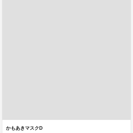
かもあきマスクD