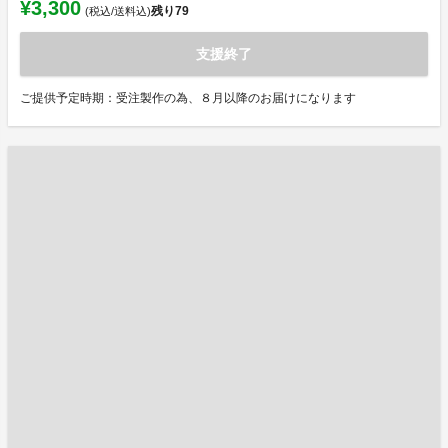
¥3,300
残り
79
(税込/送料込)
支援終了
ご提供予定時期：受注製作の為、８月以降のお届けになります