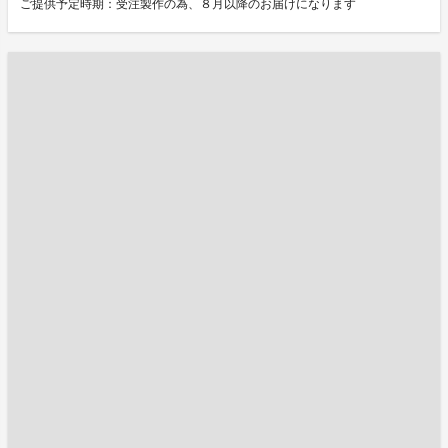
ご提供予定時期：受注製作の為、８月以降のお届けになります