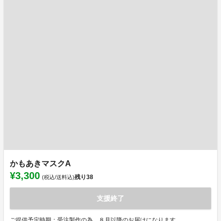
かもあきマスクA
¥3,300
残り
38
(税込/送料込)
支援終了
ご提供予定時期：受注製作の為、８月以降のお届けになります