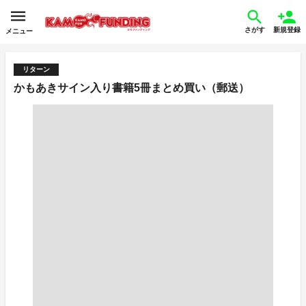
さがす
新規登録
メニュー
リターン
かもあきサイン入り書籍5冊まとめ買い（郵送）