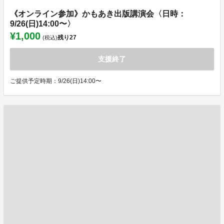
《オンライン参加》かもあき出版講演会〈日時：
9/26(日)14:00〜〉
¥1,000
残り
27
(税込)
支援終了
ご提供予定時期：9/26(日)14:00〜