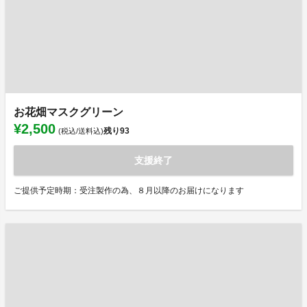
お花畑マスクグリーン
¥2,500
残り
93
(税込/送料込)
支援終了
ご提供予定時期：受注製作の為、８月以降のお届けになります