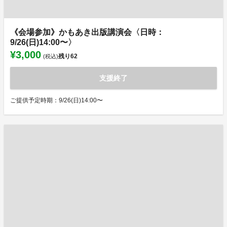
《会場参加》かもあき出版講演会〈日時：
9/26(日)14:00〜〉
¥3,000
残り
62
(税込)
支援終了
ご提供予定時期：9/26(日)14:00〜