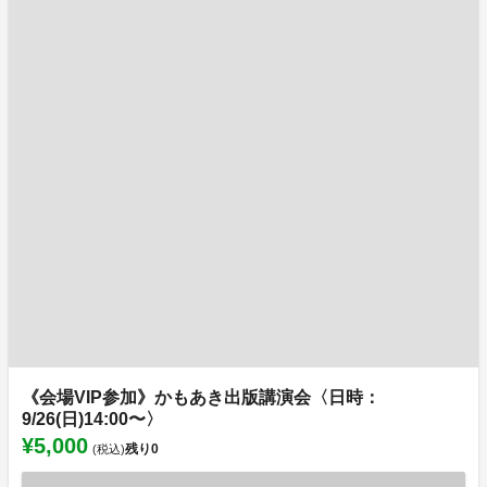
《会場VIP参加》かもあき出版講演会〈日時：
9/26(日)14:00〜〉
¥5,000
残り
0
(税込)