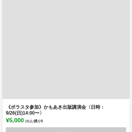
《ボラスタ参加》かもあき出版講演会〈日時：
9/26(日)14:00〜〉
¥5,000
残り
0
(税込)