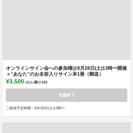
オンラインサイン会への参加権@8月28日(土)13時〜開催
＋“あなた”のお名前入りサイン本1冊（郵送）
¥3,500
残り
102
(税込)
支援終了
ご提供予定時期：8月28日(土)13時〜