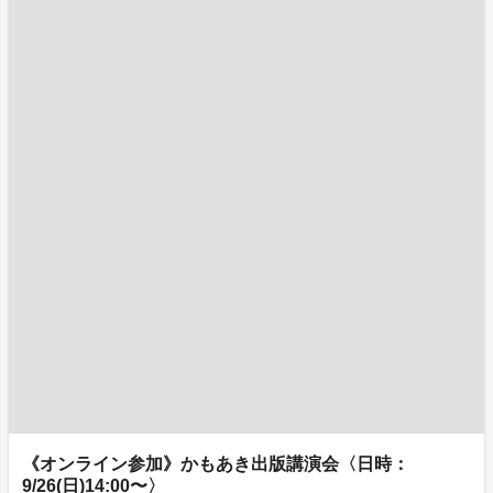
《オンライン参加》かもあき出版講演会〈日時：
9/26(日)14:00〜〉