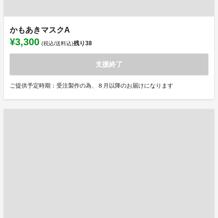
かもあきマスクA
¥3,300
残り
38
(税込/送料込)
支援終了
ご提供予定時期：受注製作の為、８月以降のお届けになります