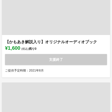
【かもあき解説入り】オリジナルオーディオブック
¥1,600
残り
0
(税込)
支援終了
ご提供予定時期：2021年8月