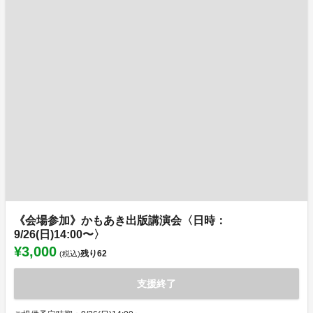
《会場参加》かもあき出版講演会〈日時：
9/26(日)14:00〜〉
¥3,000
残り
62
(税込)
支援終了