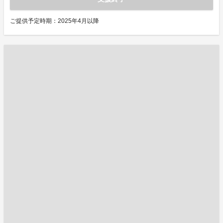
ご提供予定時期：2025年4月以降