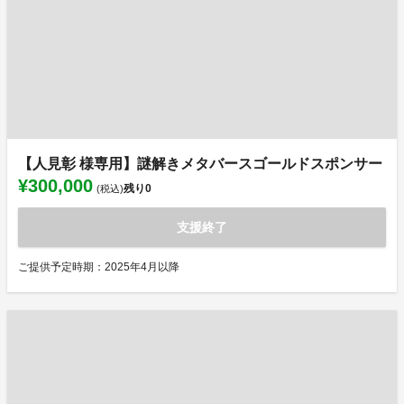
【人見彰 様専用】謎解きメタバースゴールドスポンサー
¥300,000
残り
0
(税込)
支援終了
ご提供予定時期：2025年4月以降