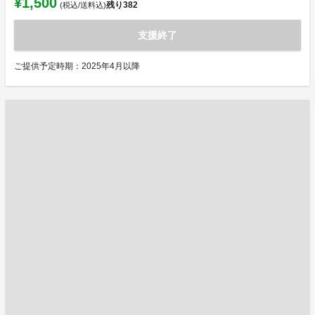
¥1,500
残り
382
(税込/送料込)
支援終了
ご提供予定時期：2025年4月以降