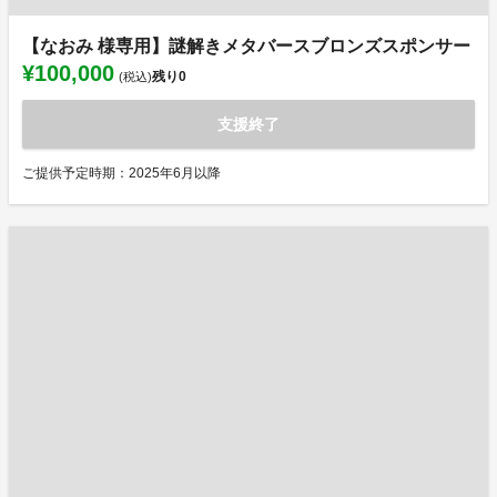
【なおみ 様専用】謎解きメタバースブロンズスポンサー
¥100,000
残り
0
(税込)
支援終了
ご提供予定時期：2025年6月以降