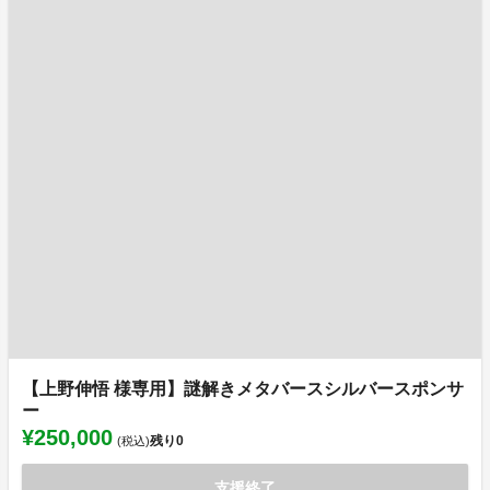
【上野伸悟 様専用】謎解きメタバースシルバースポンサ
ー
¥250,000
残り
0
(税込)
支援終了