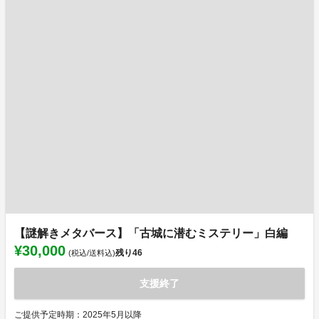
【謎解きメタバース】「古城に潜むミステリー」白編
¥30,000
残り
46
(税込/送料込)
支援終了
ご提供予定時期：2025年5月以降