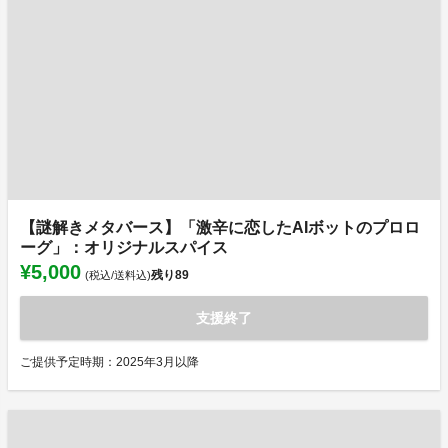
【謎解きメタバース】「激辛に恋したAIボットのプロロ
ーグ」：オリジナルスパイス
¥5,000
残り
89
(税込/送料込)
支援終了
ご提供予定時期：2025年3月以降