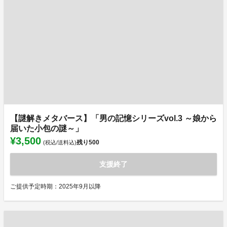
【謎解きメタバース】「男の記憶シリーズvol.3 ～娘から
届いた小包の謎～」
¥3,500
残り
500
(税込/送料込)
支援終了
ご提供予定時期：2025年9月以降