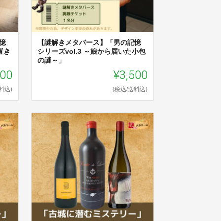
憶
【謎解きメタバース】「男の記憶
置き
シリーズvol.3 ～娘から届いた小包
の謎～」
000
¥3,500
料込)
(税込/送料込)