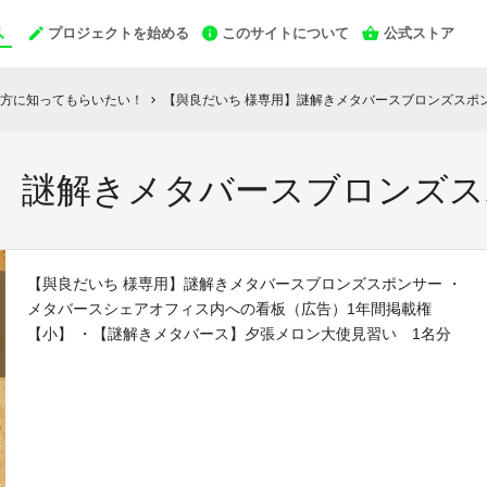
プロジェクトを始める
このサイトについて
公式ストア
方に知ってもらいたい！
【與良だいち 様専用】謎解きメタバースブロンズスポ
chevron_right
用】謎解きメタバースブロンズ
【與良だいち 様専用】謎解きメタバースブロンズスポンサー ・
メタバースシェアオフィス内への看板（広告）1年間掲載権
【小】 ・【謎解きメタバース】夕張メロン大使見習い 1名分