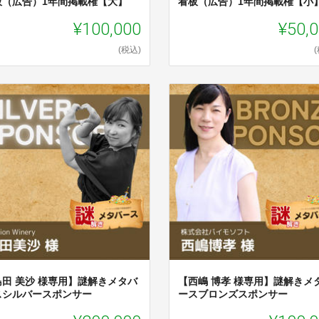
板（広告）1年間掲載権【大】
看板（広告）1年間掲載権【小
¥100,000
¥50,
(税込)
島田 美沙 様専用】謎解きメタバ
【西嶋 博孝 様専用】謎解きメ
スシルバースポンサー
ースブロンズスポンサー