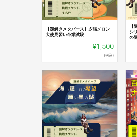
【
【謎解きメタバース】夕張メロン
シリ
大使見習い卒業試験
の
¥1,500
(税込)