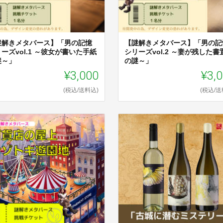
謎解きメタバース】「男の記憶
【謎解きメタバース】「男の記
ーズvol.1 ～彼女が書いた手紙
シリーズvol.2 ～妻が残した書
謎～」
の謎～」
¥3,000
¥3,
(税込/送料込)
(税込/送