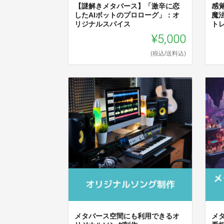
【謎解きメタバース】「激辛に恋
感
したAIボットのプロローグ」：オ
魔
リジナルスパイス
ト
¥5,000
(税込/送料込)
メタバース空間にも利用できるオ
メ