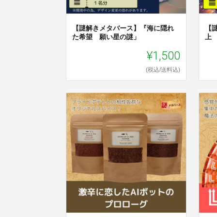
【謎解きメタバース】『海に隠れ
【
た希望 願い星の謎」
上
¥1,500
(税込/送料込)