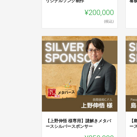
リジナルソング制作
看
¥200,000
(税込)
【上野伸悟 様専用】謎解きメタバ
【
ースシルバースポンサー
ー