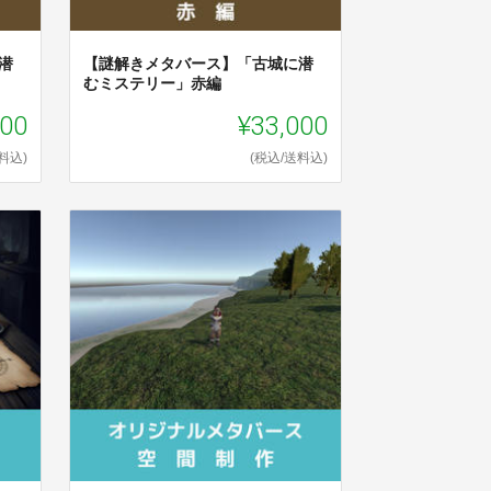
潜
【謎解きメタバース】「古城に潜
むミステリー」赤編
000
¥33,000
料込)
(税込/送料込)