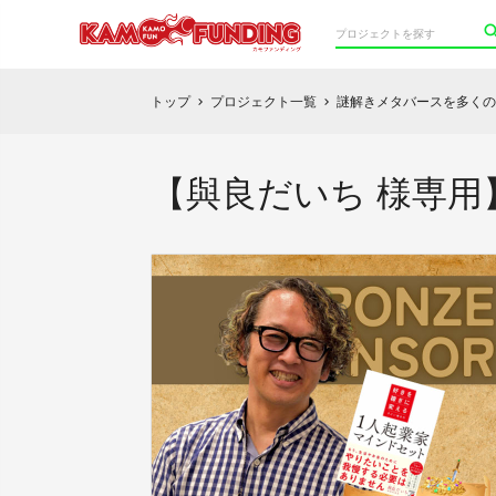
トップ
プロジェクト一覧
謎解きメタバースを多くの
chevron_right
chevron_right
【與良だいち 様専