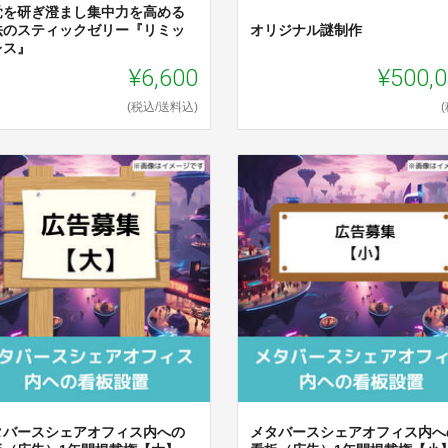
覚を研ぎ澄まし集中力を高める
法のスティックゼリー『リミッ
オリジナル謎制作
レス』
¥6,600
¥500,
(税込/送料込)
タバースシェアオフィス内への
メタバースシェアオフィス内へ