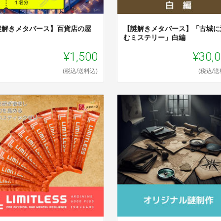
謎解きメタバース】百貨店の屋
【謎解きメタバース】「古城に
むミステリー」白編
¥1,500
¥30,
(税込/送料込)
(税込/送