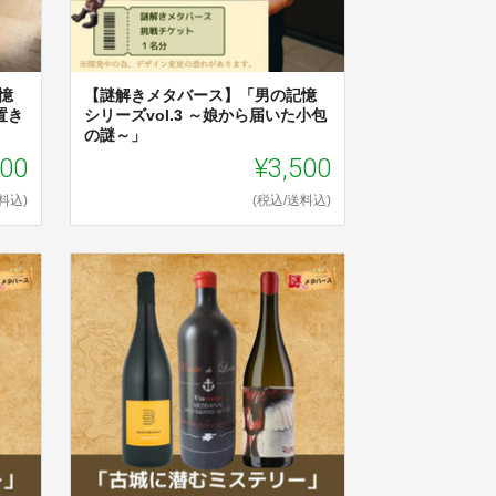
憶
【謎解きメタバース】「男の記憶
置き
シリーズvol.3 ～娘から届いた小包
の謎～」
000
¥3,500
料込)
(税込/送料込)