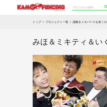
トップ
プロジェクト一覧
謎解きメタバースを多くの
chevron_right
chevron_right
みほ＆ミキティ＆い