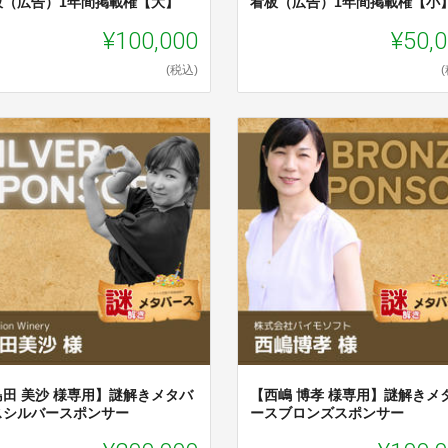
板（広告）1年間掲載権【大】
看板（広告）1年間掲載権【小
¥100,000
¥50,
(税込)
島田 美沙 様専用】謎解きメタバ
【西嶋 博孝 様専用】謎解きメ
スシルバースポンサー
ースブロンズスポンサー