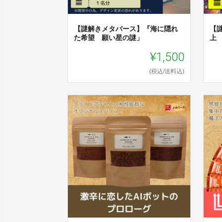
【謎解きメタバース】『海に隠れ
【
た希望 願い星の謎」
上
¥1,500
(税込/送料込)