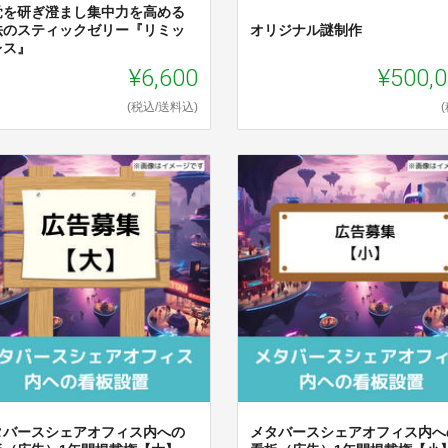
覚を研ぎ澄まし集中力を高める
法のスティックゼリー『リミッ
オリジナル謎制作
レス』
¥6,600
¥500,
(税込/送料込)
タバースシェアオフィス内への
メタバースシェアオフィス内へ