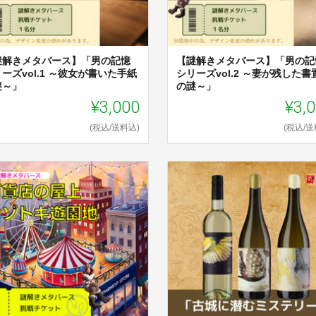
謎解きメタバース】「男の記憶
【謎解きメタバース】「男の記
ーズvol.1 ～彼女が書いた手紙
シリーズvol.2 ～妻が残した書
謎～」
の謎～」
¥3,000
¥3,
(税込/送料込)
(税込/送