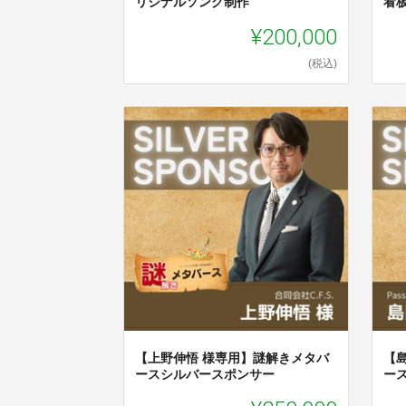
リジナルソング制作
看
¥200,000
(税込)
【上野伸悟 様専用】謎解きメタバ
【
ースシルバースポンサー
ー