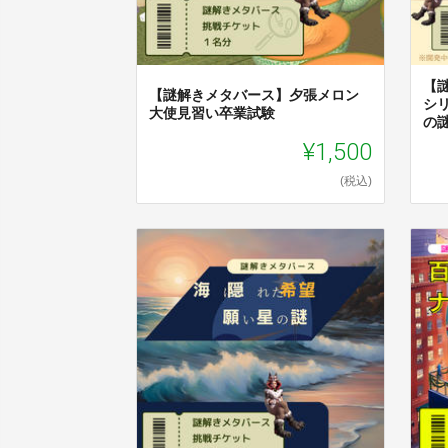
【
【謎解きメタバース】夕張メロン
シリ
大使見習い卒業試験
の
¥1,500
(税込)