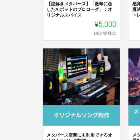
【謎解きメタバース】「激辛に恋
感
したAIボットのプロローグ」：オ
魔
リジナルスパイス
ト
¥5,000
(税込/送料込)
メタバース空間にも利用できるオ
メ