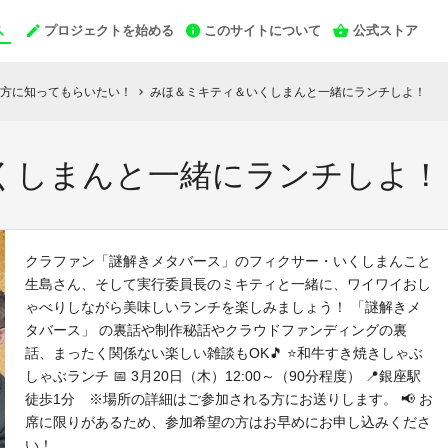
プロジェクトを始める
このサイトについて
公式ストア
方に知ってもらいたい！
みほ＆ミキティ＆いくしまんと一緒にランチしよ！
chevron_right
くしまんと一緒にランチしよ！
クラファン「謎解きメタバース」のフィクサー・いくしまんこと
生島さん、そして実行委員長のミキティと一緒に、ワイワイおし
ゃべりしながら美味しいランチを楽しみましょう！ 「謎解きメ
タバース」 の裏話や制作秘話やクラウドファンディングの裏
話、まったく関係ない楽しい雑談もOK🎵 ⭐和牛すき焼きしゃぶ
しゃぶランチ 📅 3月20日（木）12:00～（90分程度） 📍銀座駅
徒歩1分 ※場所の詳細はご参加される方にお送りします。 📢 お
席に限りがあるため、参加希望の方はお早めにお申し込みくださ
い！