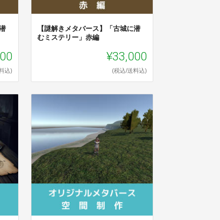
潜
【謎解きメタバース】「古城に潜
むミステリー」赤編
000
¥33,000
料込)
(税込/送料込)