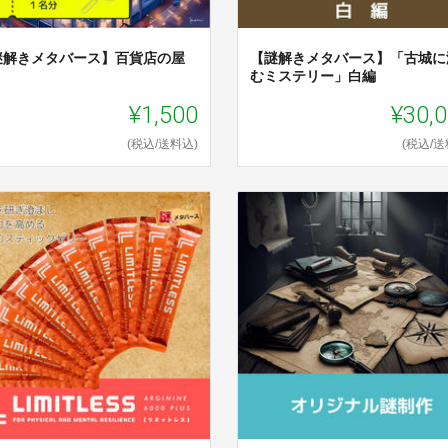
謎解きメタバース】百貨店の屋
【謎解きメタバース】「古城に
むミステリー」白編
¥1,500
¥30,
(税込/送料込)
(税込/送