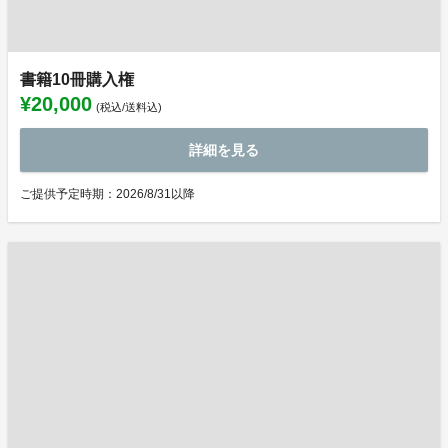
書籍10冊購入権
¥20,000
(税込/送料込)
詳細を見る
ご提供予定時期：2026/8/31以降