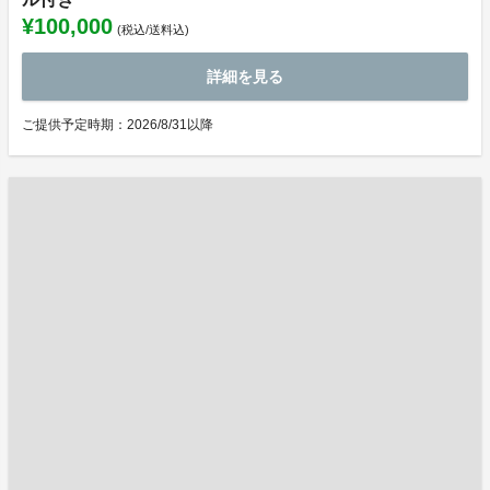
¥100,000
(税込/送料込)
詳細を見る
ご提供予定時期：2026/8/31以降