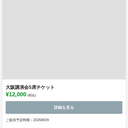
大阪講演会S席チケット
¥12,000
(税込)
詳細を見る
ご提供予定時期：2026/8/29