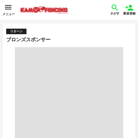
さがす
新規登録
メニュー
リターン
ブロンズスポンサー