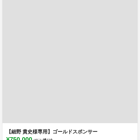
【細野 貴史様専用】ゴールドスポンサー
¥750,000