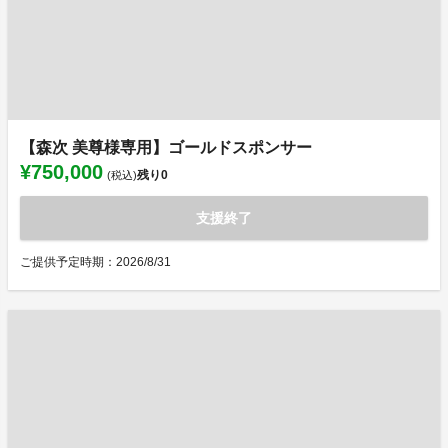
【森次 美尊様専用】ゴールドスポンサー
¥750,000
残り
0
(税込)
支援終了
ご提供予定時期：2026/8/31