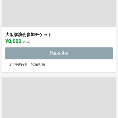
大阪講演会参加チケット
¥8,000
(税込)
詳細を見る
ご提供予定時期：2026/8/29