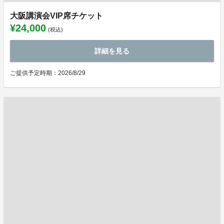
大阪講演会VIP席チケット
¥24,000
(税込)
詳細を見る
ご提供予定時期：2026/8/29