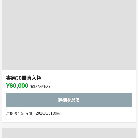
書籍30冊購入権
¥60,000
(税込/送料込)
詳細を見る
ご提供予定時期：2026/8/31以降