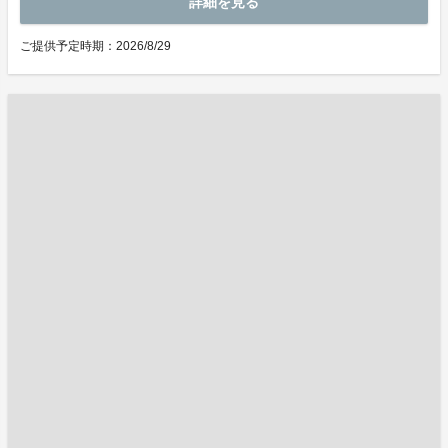
詳細を見る
ご提供予定時期：2026/8/29