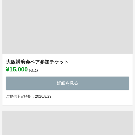
大阪講演会ペア参加チケット
¥15,000
(税込)
詳細を見る
ご提供予定時期：2026/8/29