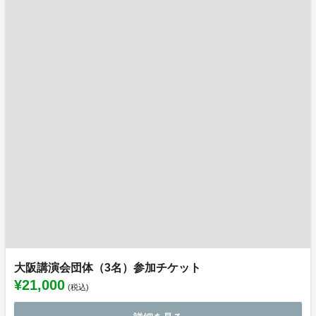
大阪講演会団体（3名）参加チケット
¥21,000
(税込)