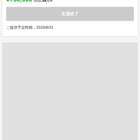
残り
0
(税込)
支援終了
ご提供予定時期：2026/8/31