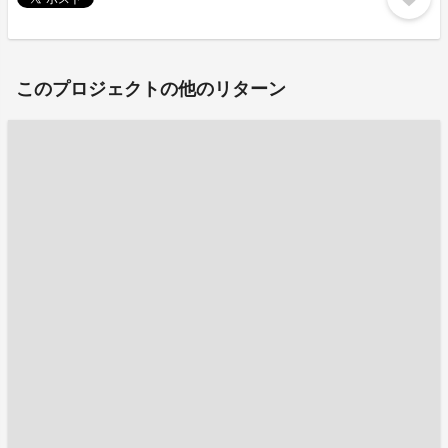
このプロジェクトの他のリターン