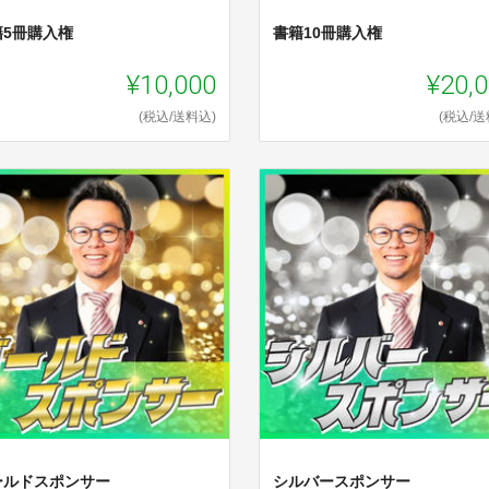
籍5冊購入権
書籍10冊購入権
¥10,000
¥20,
(税込/送料込)
(税込/送
ールドスポンサー
シルバースポンサー