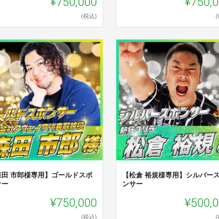
¥750,000
¥750,
(税込)
森田 市郎様専用】ゴールドスポ
【松倉 裕規様専用】シルバー
サー
ンサー
¥750,000
¥500,
(税込)