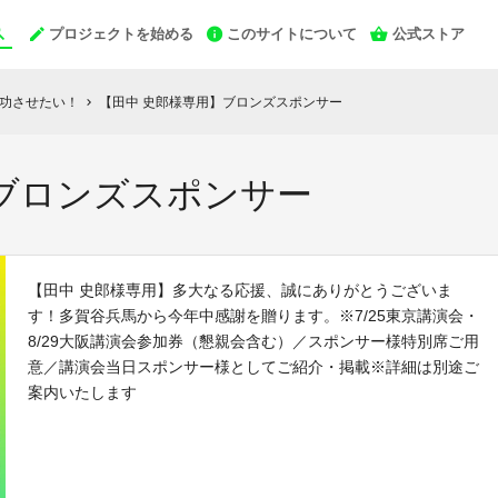
プロジェクトを始める
このサイトについて
公式ストア
成功させたい！
【田中 史郎様専用】ブロンズスポンサー
chevron_right
】ブロンズスポンサー
【田中 史郎様専用】多大なる応援、誠にありがとうございま
す！多賀谷兵馬から今年中感謝を贈ります。※7/25東京講演会・
8/29大阪講演会参加券（懇親会含む）／スポンサー様特別席ご用
意／講演会当日スポンサー様としてご紹介・掲載※詳細は別途ご
案内いたします