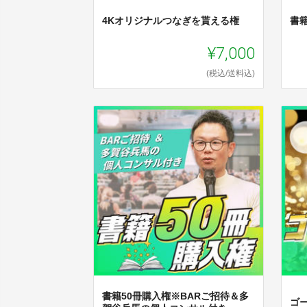
4Kオリジナルつなぎを貰える権
書
¥7,000
(税込/送料込)
書籍50冊購入権※BARご招待＆多
ゴ