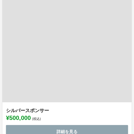
シルバースポンサー
¥500,000
(税込)
詳細を見る