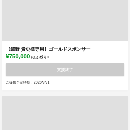
【細野 貴史様専用】ゴールドスポンサー
¥750,000
残り
0
(税込)
支援終了
ご提供予定時期：2026/8/31