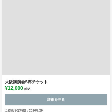
大阪講演会S席チケット
¥12,000
(税込)
詳細を見る
ご提供予定時期：2026/8/29