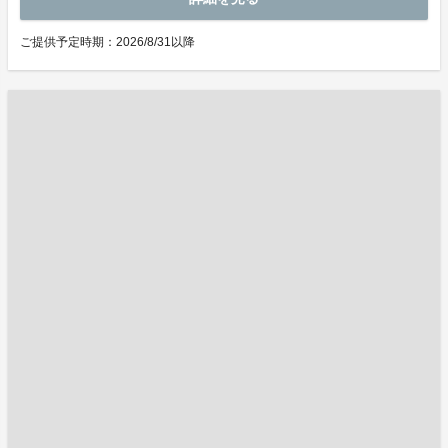
ご提供予定時期：2026/8/31以降