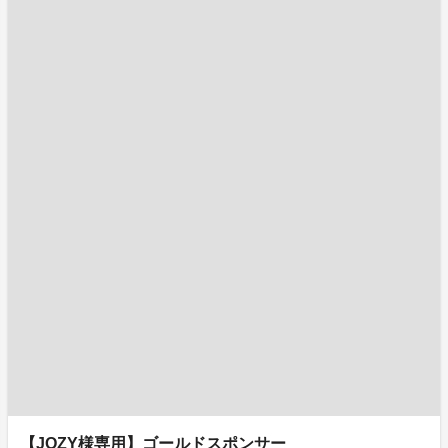
【JOZY様専用】ゴールドスポンサー