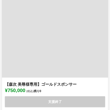
【森次 美尊様専用】ゴールドスポンサー
¥750,000
残り
0
(税込)
支援終了