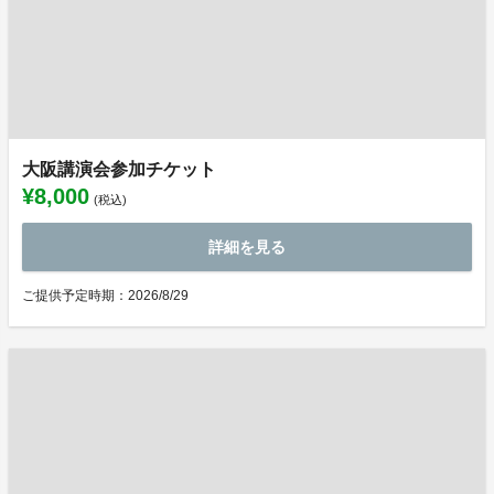
大阪講演会参加チケット
¥8,000
(税込)
詳細を見る
ご提供予定時期：2026/8/29