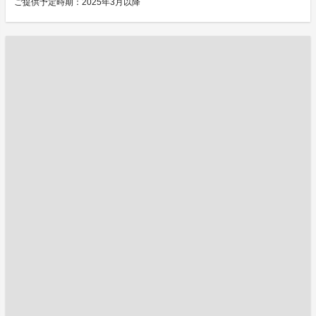
ご提供予定時期：2025年3月以降