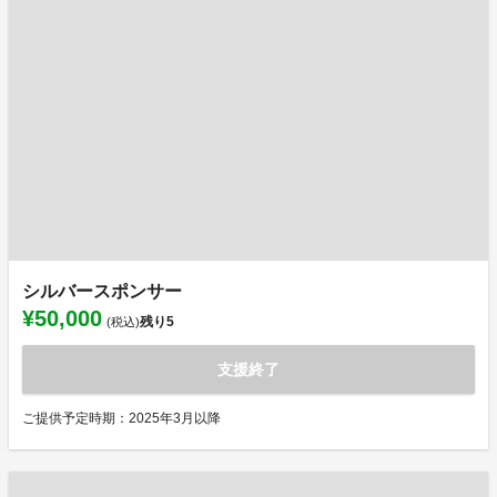
シルバースポンサー
¥50,000
残り
5
(税込)
支援終了
ご提供予定時期：2025年3月以降