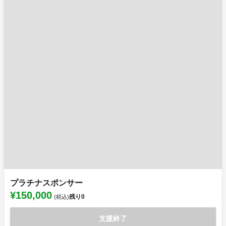
プラチナスポンサー
¥150,000
残り
0
(税込)
支援終了