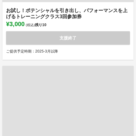
お試し！ポテンシャルを引き出し、パフォーマンスを上
げるトレーニングクラス3回参加券
¥3,000
残り
10
(税込)
支援終了
ご提供予定時期：2025-3月以降