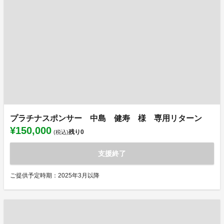
プラチナスポンサー 中島 健寿 様 専用リターン
¥150,000
残り
0
(税込)
支援終了
ご提供予定時期：2025年3月以降