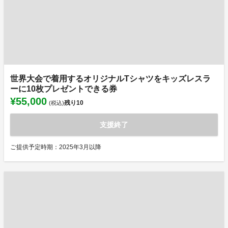
世界大会で着用するオリジナルTシャツをキッズレスラ
ーに10枚プレゼントできる券
¥55,000
残り
10
(税込)
支援終了
ご提供予定時期：2025年3月以降