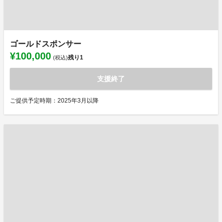
ゴールドスポンサー
¥100,000
残り
1
(税込)
支援終了
ご提供予定時期：2025年3月以降