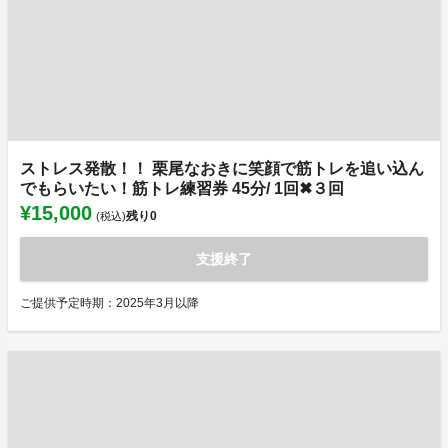
ストレス発散！！ 栗尾なおきに笑顔で筋トレを追い込ん
でもらいたい！筋トレ練習券 45分/ 1回✖３回
¥15,000
残り
0
(税込)
支援終了
ご提供予定時期：2025年3月以降