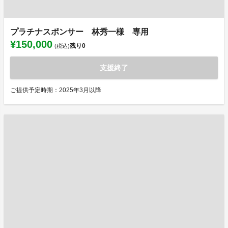
プラチナスポンサー 林秀一様 専用
¥150,000
残り
0
(税込)
支援終了
ご提供予定時期：2025年3月以降