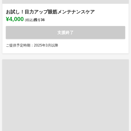
お試し！目力アップ眼筋メンテナンスケア
¥4,000
残り
36
(税込)
支援終了
ご提供予定時期：2025年3月以降