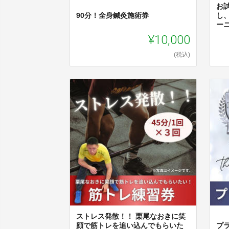
お
90分！全身鍼灸施術券
し
ー
¥10,000
(税込)
ストレス発散！！ 栗尾なおきに笑
顔で筋トレを追い込んでもらいた
プ