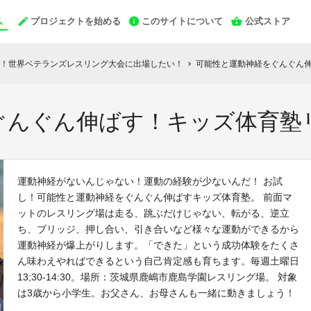
プロジェクトを始める
このサイトについて
公式ストア
！世界ベテランズレスリング大会に出場したい！
可能性と運動神経をぐんぐん伸
chevron_right
ぐんぐん伸ばす！キッズ体育塾
運動神経がないんじゃない！運動の経験が少ないんだ！ お試
し！可能性と運動神経をぐんぐん伸ばすキッズ体育塾。 前面マ
ットのレスリング場は走る、跳ぶだけじゃない、転がる、逆立
ち、ブリッジ、押し合い、引き合いなど様々な運動ができるから
運動神経が爆上がりします。「できた」という成功体験をたくさ
ん味わえやればできるという自己肯定感も育ちます。毎週土曜日
13;30-14:30。場所：茨城県鹿嶋市鹿島学園レスリング場。 対象
は3歳から小学生。お父さん、お母さんも一緒に動きましょう！