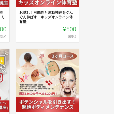
性
お試し！可能性と運動神経をぐん
』リ
ぐん伸ばす！キッズオンライン体
育塾
000
¥500
(税込)
(税込)