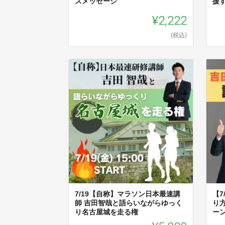
スメッセージ
援
¥2,222
(税込)
7/19【自称】マラソン日本最速講
【7
師 吉田智哉と語らいながらゆっく
り
り名古屋城を走る権
ー