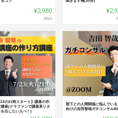
するコツ
聞きます権(30分)
¥2,980
¥2,
(税込)
/23の21時スタート】講座の作
部下との人間関係に悩んでいる
方講座(クラファンで講座系リタ
向けの吉田智哉ガチコンサル9
ンを出したい人へ！)