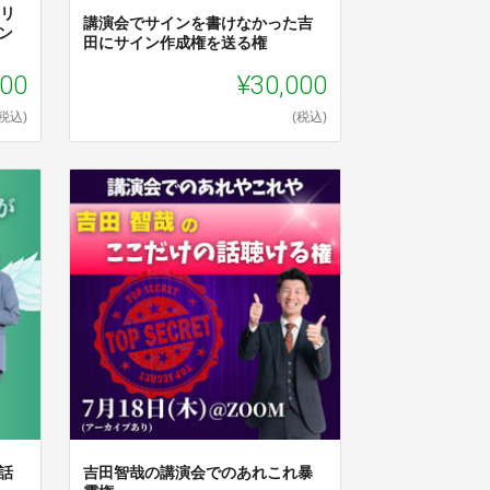
ワリ
講演会でサインを書けなかった吉
ン
田にサイン作成権を送る権
000
¥30,000
(税込)
(税込)
話
吉田智哉の講演会でのあれこれ暴