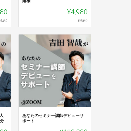
露権
980
¥4,980
(税込)
(税込)
人
あなたのセミナー講師デビューサ
0分
ポート