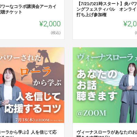
【7/21の21時スタート】炎パ
パワーなコラボ講演会アーカイ
ングフェスティバル オンライ
視聴チケット
打ち上げ参加権
¥2,000
¥2,
(税込)
ローラから学ぶ】人を信じて応
ヴィーナスローラがあなたのお