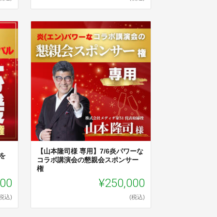
【山本隆司様 専用】7/6炎パワーな
を
コラボ講演会の懇親会スポンサー
権
000
¥250,000
(税込)
(税込)