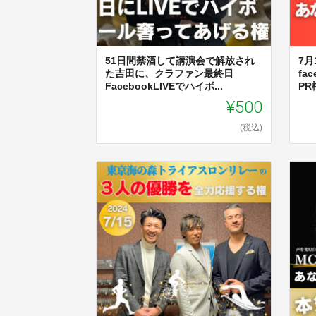
51日間禁酒して講演会で解放され
7
た吉田に、クラファン最終日
fa
FacebookLIVEでハイボ...
PR
¥500
(税込)