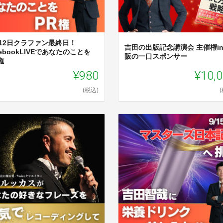
月12日クラファン最終日！
吉田の出版記念講演会 主催権i
cebookLIVEであなたのことを
阪の一口スポンサー
権
¥980
¥10,
(税込)