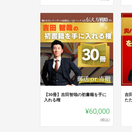
【30冊】吉田智哉の初書籍を手に
吉
入れる権
た
¥60,000
(税込)