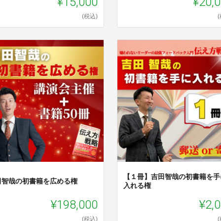
¥15,000
¥20,
(税込)
【１冊】吉田智哉の初書籍を手
田智哉の初書籍を広める権
入れる権
¥198,000
¥2,
(税込)