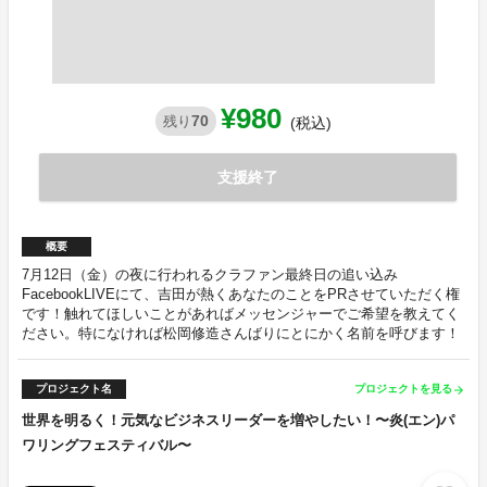
¥980
70
残り
(税込)
支援終了
概要
7月12日（金）の夜に行われるクラファン最終日の追い込み
FacebookLIVEにて、吉田が熱くあなたのことをPRさせていただく権
です！触れてほしいことがあればメッセンジャーでご希望を教えてく
ださい。特になければ松岡修造さんばりにとにかく名前を呼びます！
プロジェクト名
プロジェクトを見る
arrow_forward
世界を明るく！元気なビジネスリーダーを増やしたい！〜炎(エン)パ
ワリングフェスティバル〜