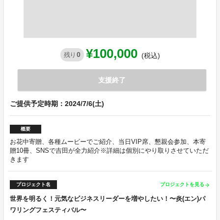
¥100,000
0
残り
(税込)
支援終了
ご提供予定時期：2024/7/6(土)
概要
お花中寄贈、各種ムービーでご紹介、当日VIP席、懇親会参加、本寄
贈10冊、SNSで吉田が全力紹介※詳細は個別にやり取りさせていただ
きます
プロジェクト名
プロジェクトを見る
arrow_forward
世界を明るく！元気なビジネスリーダーを増やしたい！〜炎(エン)パ
ワリングフェスティバル〜