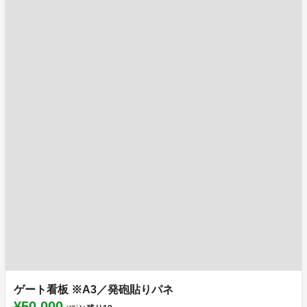
ゲート看板 ※A3／発砲貼りパネ
¥50,000