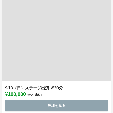
9/13（日）ステージ出演 ※30分
¥100,000
残り
3
(税込)
詳細を見る