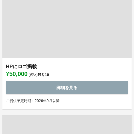
HPにロゴ掲載
¥50,000
残り
10
(税込)
詳細を見る
ご提供予定時期：2026年9月以降