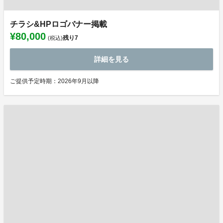
チラシ&HPロゴバナー掲載
¥80,000
残り
7
(税込)
詳細を見る
ご提供予定時期：2026年9月以降