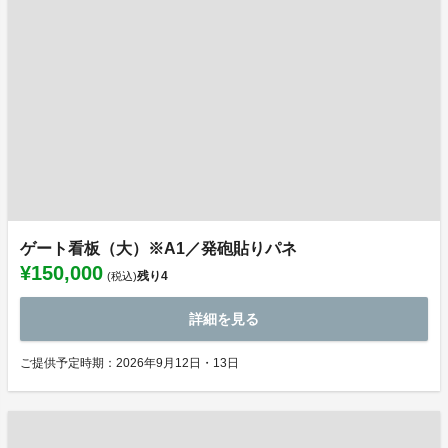
ゲート看板（大）※A1／発砲貼りパネ
¥150,000
残り
4
(税込)
詳細を見る
ご提供予定時期：2026年9月12日・13日