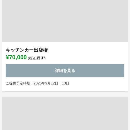
キッチンカー出店権
¥70,000
残り
5
(税込)
詳細を見る
ご提供予定時期：2026年9月12日・13日