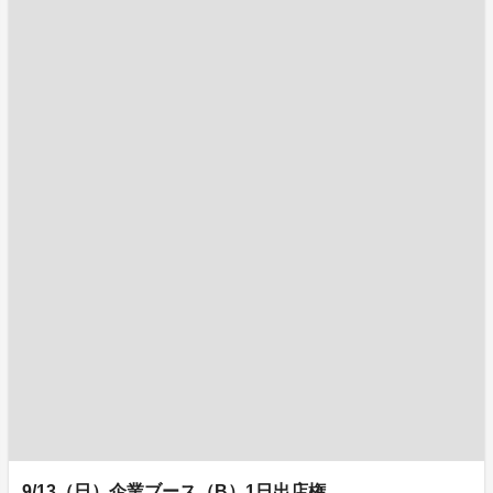
9/13（日）企業ブース（B）1日出店権