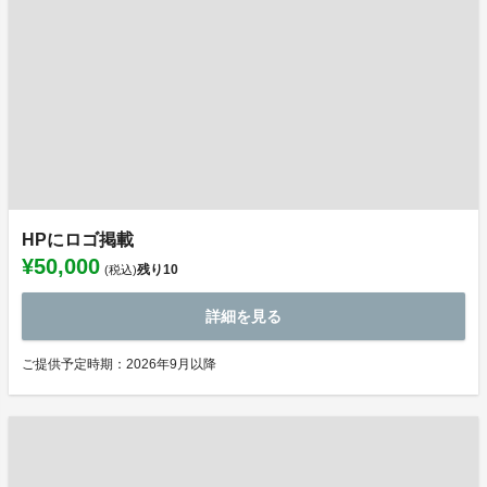
HPにロゴ掲載
¥50,000
残り
10
(税込)
詳細を見る
ご提供予定時期：2026年9月以降