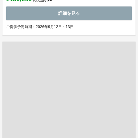
残り
4
(税込)
詳細を見る
ご提供予定時期：2026年9月12日・13日