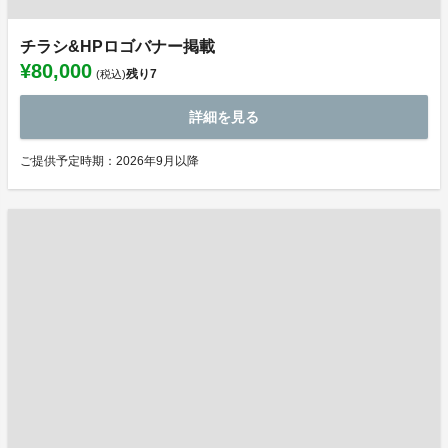
チラシ&HPロゴバナー掲載
¥80,000
残り
7
(税込)
詳細を見る
ご提供予定時期：2026年9月以降