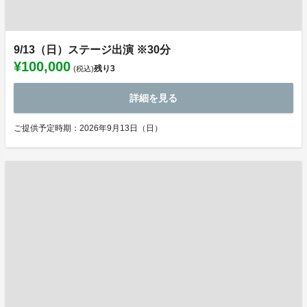
9/13（日）ステージ出演 ※30分
¥100,000
残り
3
(税込)
詳細を見る
ご提供予定時期：2026年9月13日（日）