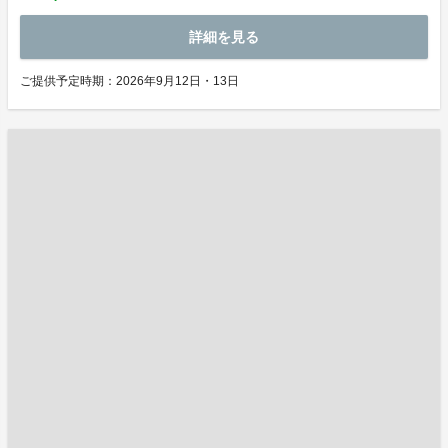
詳細を見る
ご提供予定時期：2026年9月12日・13日