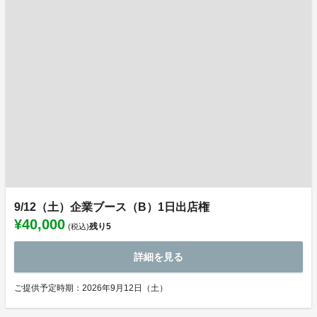
9/12（土）企業ブース（B）1日出店権
¥40,000
残り
5
(税込)
詳細を見る
ご提供予定時期：2026年9月12日（土）