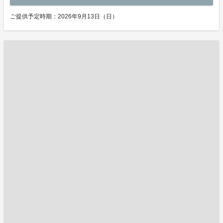
ご提供予定時期：2026年9月13日（日）