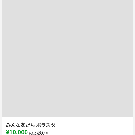
みんな友だち ボラスタ！
¥10,000
残り
30
(税込)