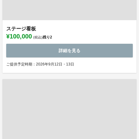
ステージ看板
¥100,000
残り
2
(税込)
詳細を見る
ご提供予定時期：2026年9月12日・13日