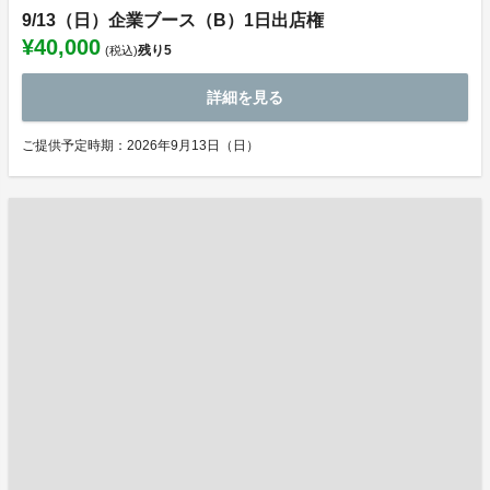
9/13（日）企業ブース（B）1日出店権
¥40,000
残り
5
(税込)
詳細を見る
ご提供予定時期：2026年9月13日（日）