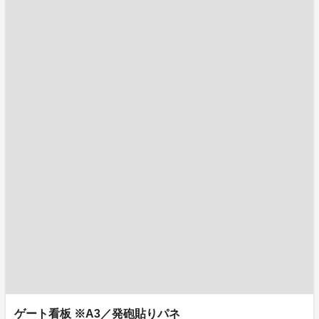
ゲート看板 ※A3／発砲貼りパネ