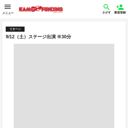
さがす
新規登録
メニュー
リターン
9/12（土）ステージ出演 ※30分