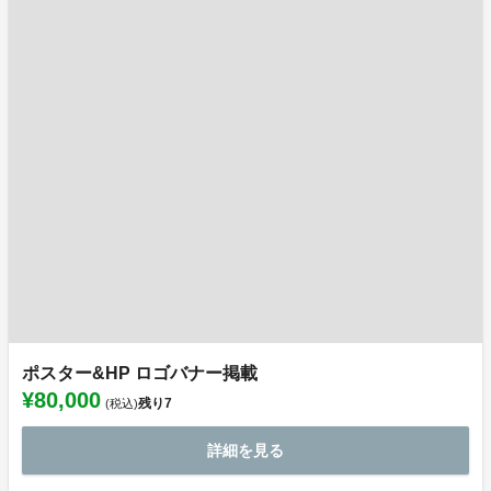
ポスター&HP ロゴバナー掲載
¥80,000
残り
7
(税込)
詳細を見る