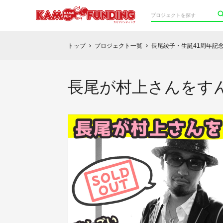
トップ
プロジェクト一覧
長尾綾子・生誕41周年記
chevron_right
chevron_right
長尾が村上さんをす