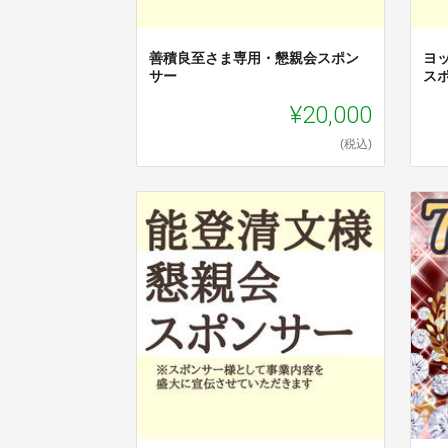
善積良至さま専用・懇親会スポン
ヨ
サー
ス
¥20,000
(税込)