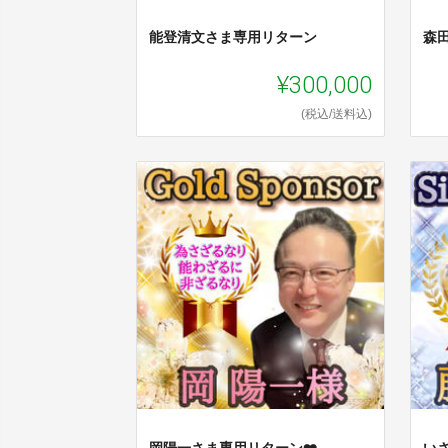
能登清文さま専用リターン
森
¥300,000
(税込/送料込)
岡陽一さま専用リターン❤️
い