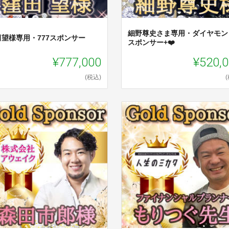
細野尊史さま専用・ダイヤモン
田望様専用・777スポンサー
スポンサー+❤️
¥777,000
¥520,
(税込)