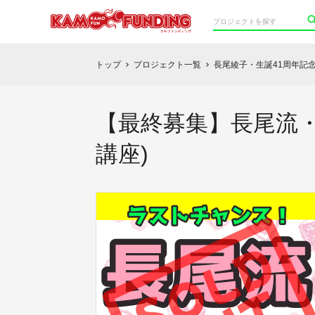
トップ
プロジェクト一覧
長尾綾子・生誕41周年記
chevron_right
chevron_right
【最終募集】長尾流
講座)