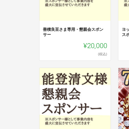
善積良至さま専用・懇親会スポン
ヨ
サー
ス
¥20,000
(税込)