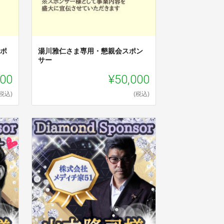
スポ
湯川雅仁さま専用・懇親会スポン
サー
000
¥50,000
(税込)
(税込)