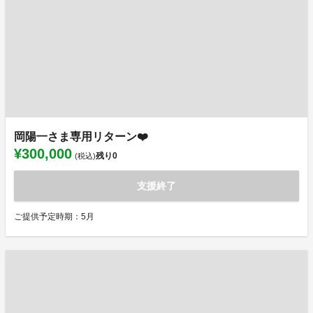
岡陽一さま専用リターン❤️
¥300,000
残り
0
(税込)
支援終了
ご提供予定時期：5月