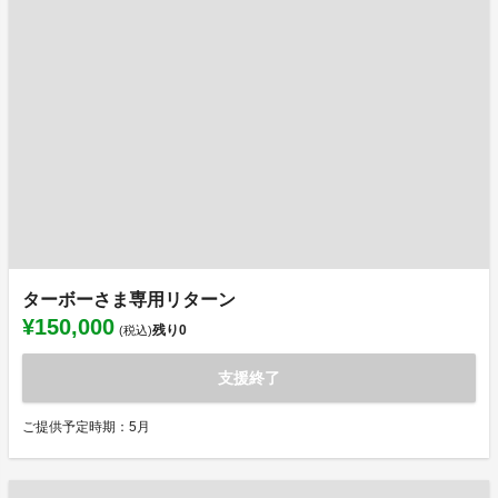
ターボーさま専用リターン
¥150,000
残り
0
(税込)
支援終了
ご提供予定時期：5月