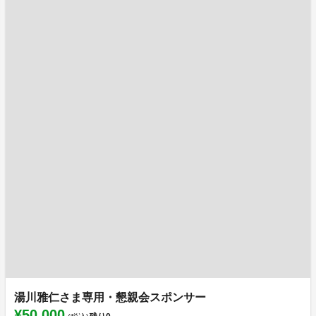
湯川雅仁さま専用・懇親会スポンサー
¥50,000