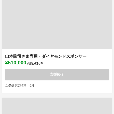
山本隆司さま専用・ダイヤモンドスポンサー
¥510,000
残り
0
(税込)
支援終了
ご提供予定時期：5月