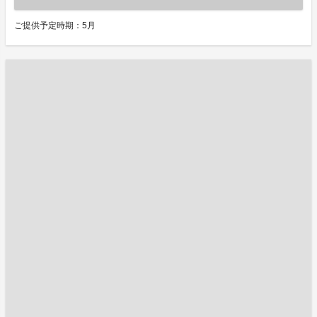
ご提供予定時期：5月