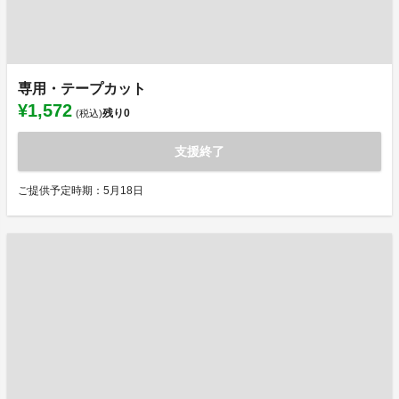
専用・テープカット
¥1,572
残り
0
(税込)
支援終了
ご提供予定時期：5月18日