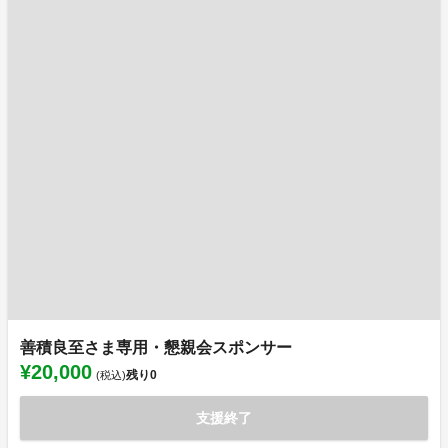
善積良至さま専用・懇親会スポンサー
¥20,000
残り
0
(税込)
支援終了