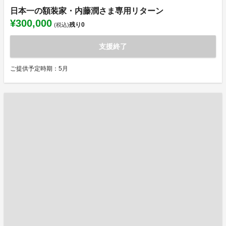
日本一の額装家・内藤潤さま専用リターン
¥300,000
残り
0
(税込)
支援終了
ご提供予定時期：5月