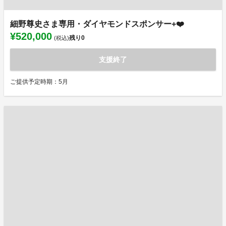
細野尊史さま専用・ダイヤモンドスポンサー+❤️
¥520,000
残り
0
(税込)
支援終了
ご提供予定時期：5月