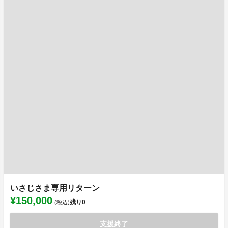
いさじさま専用リターン
¥150,000
残り
0
(税込)
支援終了