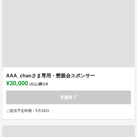
AAA_chanさま専用・懇親会スポンサー
¥30,000
残り
0
(税込)
支援終了
ご提供予定時期：5月18日