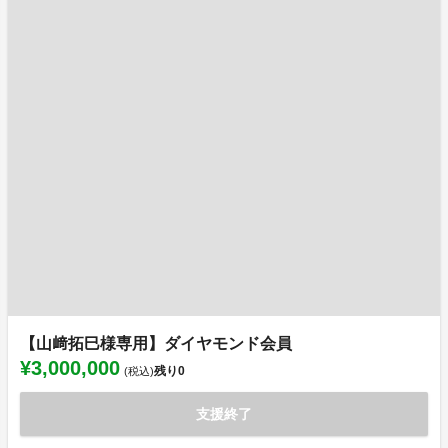
【山﨑拓巳様専用】ダイヤモンド会員
¥3,000,000
残り
0
(税込)
支援終了