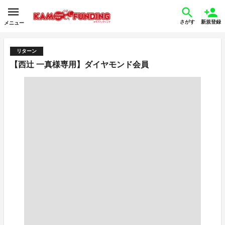
さがす
新規登録
メニュー
リターン
【西辻 一真様専用】ダイヤモンド会員