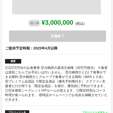
¥3,000,000
0
残り
(税込)
支援終了
ご提供予定時期：2025年4月以降
概要
①222万円分のお食事券 ②大嶋啓介講演主催権（50万円相当） ※集客
は原則こちらでお手伝いは行いません。 ③大嶋啓介と2人で食事がで
きる権利 ④大嶋啓介とグループで食事ができる権利（MAX１０名）
⑤プレミアム会員証 ※限定会員証（優先予約権付き） クラファン支
援者だけが持てる「限定会員証」を発行。優先的に予約ができます。
◎完全個室シークレットVIPルームが使えます。◎限定特別なコース
料理が食べられます。 ⑥特設ホームページでお名前を掲載させていた
だきます。
プロジェクト名
プロジェクトを見る
arrow_forward