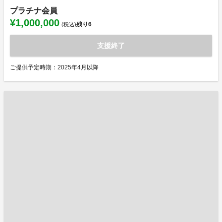
プラチナ会員
¥1,000,000
残り
6
(税込)
支援終了
ご提供予定時期：2025年4月以降