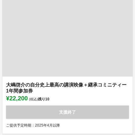
大嶋啓介の自分史上最高の講演映像＋継承コミニティー
1年間参加券
¥22,200
残り
10
(税込)
支援終了
ご提供予定時期：2025年4月以降