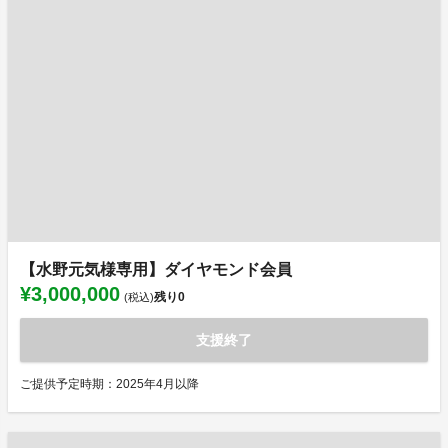
【水野元気様専用】ダイヤモンド会員
¥3,000,000
残り
0
(税込)
支援終了
ご提供予定時期：2025年4月以降