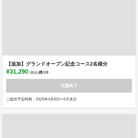
【追加】グランドオープン記念コース2名様分
¥31,290
残り
0
(税込)
支援終了
ご提供予定時期：2025年4月9日〜5月末日