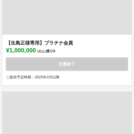
【生島正様専用】プラチナ会員
¥1,000,000
残り
0
(税込)
支援終了
ご提供予定時期：2025年3月以降