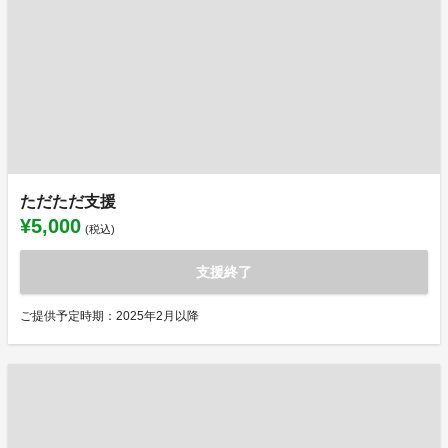
ただただ支援
¥5,000
(税込)
支援終了
ご提供予定時期：2025年2月以降