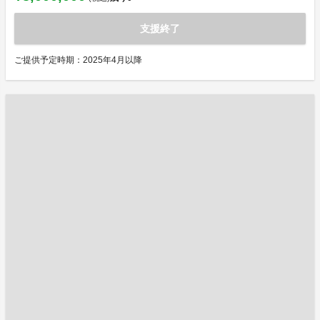
支援終了
ご提供予定時期：2025年4月以降