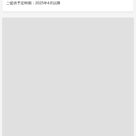
ご提供予定時期：2025年4月以降