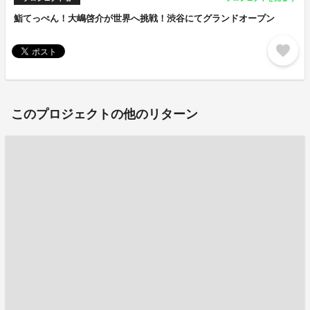
鮨てっぺん！大嶋啓介が世界へ挑戦！渋谷にてグランドオープン
favorite
このプロジェクトの他のリターン