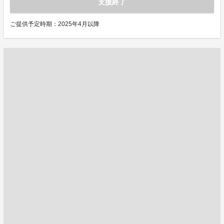
支援終了
ご提供予定時期：2025年4月以降