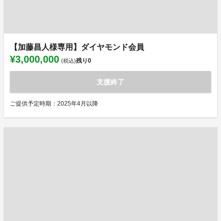
【加藤昌人様専用】ダイヤモンド会員
¥3,000,000
残り
0
(税込)
支援終了
ご提供予定時期：2025年4月以降