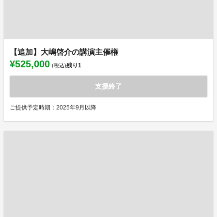
【追加】大嶋啓介の講演主催権
¥525,000
残り
1
(税込)
支援終了
ご提供予定時期：2025年9月以降