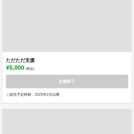
ただただ支援
¥5,000
(税込)
支援終了
ご提供予定時期：2025年2月以降