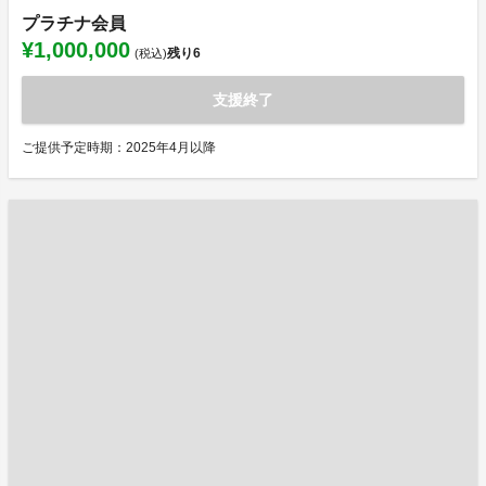
プラチナ会員
¥1,000,000
残り
6
(税込)
支援終了
ご提供予定時期：2025年4月以降