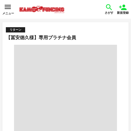
さがす
新規登録
メニュー
リターン
【冨安徳久様】専用プラチナ会員