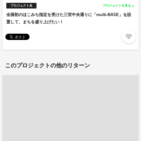
プロジェクト名
プロジェクトを見る
arrow_forward
全国初のほこみち指定を受けた三宮中央通りに「multi-BASE」を設
置して、まちを盛り上げたい！
favorite
このプロジェクトの他のリターン