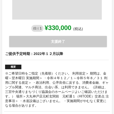
¥330,000
1
残り
(税込)
支援終了
ご提供予定時期：2022年１２月以降
概要
※ご希望日時をご指定（先着順）ください。 利用規定＞ 期間は、金
曜～翌木曜日 実施期間＞ ・令和４年１２／１～令和５年８／３１ 利
用に関する規定＞ ・政治利用、公序良俗に反する、消費者金融、ギャ
ンブル関連、マルチ商法、出会い系、は利用できません。（詳細は、
三宮中央通りまちづくり協議会のホームページよいご確認いただけま
す。） 場所＞大丸神戸店元町玄関前 元町通１（HITODE）交差点 注
意事項＞ ・水道設備はございません。 ・実施期間がやむなく変更に
なる場合があります。