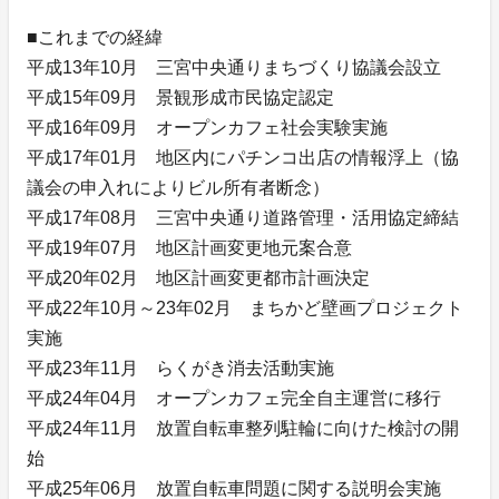
■これまでの経緯
平成13年10月 三宮中央通りまちづくり協議会設立
平成15年09月 景観形成市民協定認定
平成16年09月 オープンカフェ社会実験実施
平成17年01月 地区内にパチンコ出店の情報浮上（協
議会の申入れによりビル所有者断念）
平成17年08月 三宮中央通り道路管理・活用協定締結
平成19年07月 地区計画変更地元案合意
平成20年02月 地区計画変更都市計画決定
平成22年10月～23年02月 まちかど壁画プロジェクト
実施
平成23年11月 らくがき消去活動実施
平成24年04月 オープンカフェ完全自主運営に移行
平成24年11月 放置自転車整列駐輪に向けた検討の開
始
平成25年06月 放置自転車問題に関する説明会実施