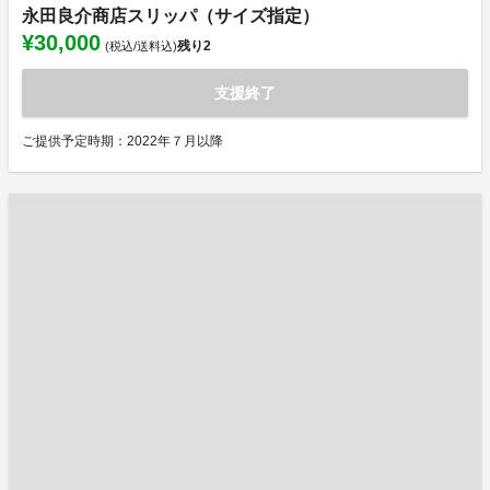
永田良介商店スリッパ（サイズ指定）
¥30,000
残り
2
(税込/送料込)
支援終了
ご提供予定時期：2022年７月以降