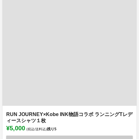
RUN JOURNEY×Kobe INK物語コラボ ランニングTレデ
ィースシャツ１枚
¥5,000
残り
5
(税込/送料込)