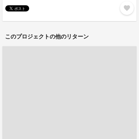
favorite
このプロジェクトの他のリターン