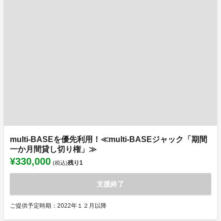
multi-BASEを優先利用！≪multi-BASEジャック「期間
一か月間貸し切り権」≫
¥330,000
残り
1
(税込)
支援終了
ご提供予定時期：2022年１２月以降