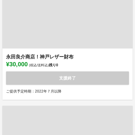
永田良介商店！神戸レザー財布
¥30,000
残り
0
(税込/送料込)
支援終了
ご提供予定時期：2022年７月以降