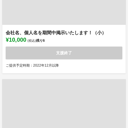
会社名、個人名を期間中掲示いたします！（小）
¥10,000
残り
6
(税込)
支援終了
ご提供予定時期：2022年12月以降