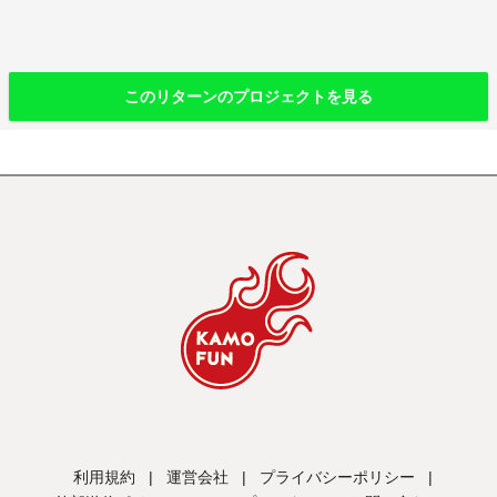
このリターンのプロジェクトを見る
利用規約
|
運営会社
|
プライバシーポリシー
|