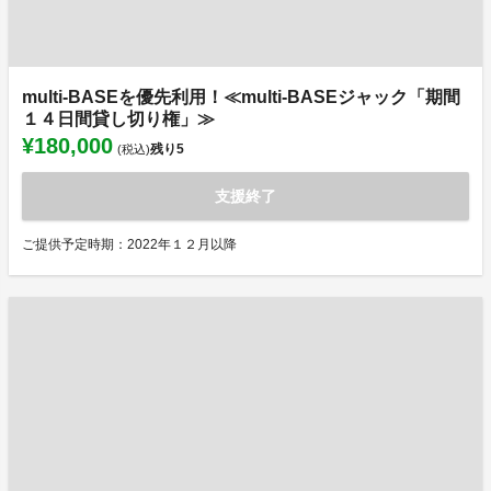
multi-BASEを優先利用！≪multi-BASEジャック「期間
１４日間貸し切り権」≫
¥180,000
残り
5
(税込)
支援終了
ご提供予定時期：2022年１２月以降