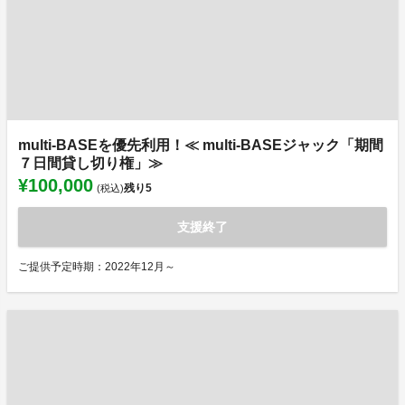
multi-BASEを優先利用！≪ multi-BASEジャック「期間
７日間貸し切り権」≫
¥100,000
残り
5
(税込)
支援終了
ご提供予定時期：2022年12月～