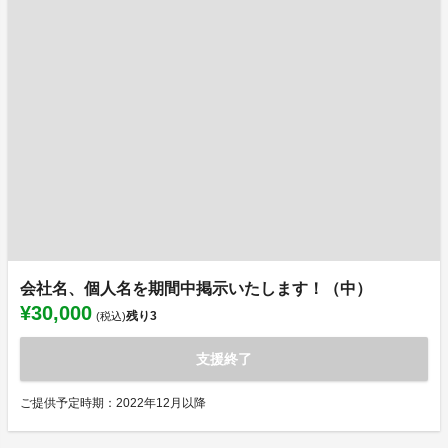
会社名、個人名を期間中掲示いたします！（中）
¥30,000
残り
3
(税込)
支援終了
ご提供予定時期：2022年12月以降