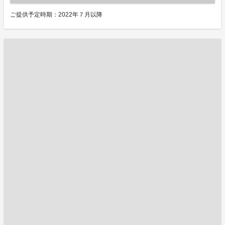
ご提供予定時期：2022年７月以降