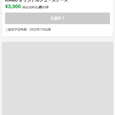
KAMO オリジナルシューズケース
¥3,000
残り
10
(税込/送料込)
支援終了
ご提供予定時期：2022年7月以降