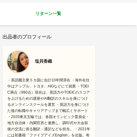
リターン一覧
出品者のプロフィール
塩貝香織
・英語圏主要５カ国に合計10年間滞在 ・海外在住
中はアップル、トヨタ、AIGなどにて就業 ・TOEI
C満点（990点）現在は、英語力やTOEICのスコア
を上げるための講座やAI翻訳のスキルを身につけ
るオンラインスクールを運営 ・英語力を身につけ
た後の転職やキャリアアップまで幅広くサポート
・2020東京五輪では、各国オリンピック委員会・
地方自治体・内閣官房と連携し、調印式や大会前
後の交流に係る翻訳・通訳などを担当。 ・2021年
には初書籍「ファイブアイズEnglish」を出版。有