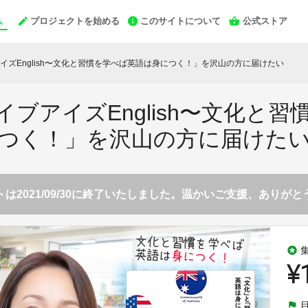
プロジェクトを始める
このサイトについて
公式ストア
イズEnglish〜文化と習慣を学べば英語は身につく！」を沢山の方に届けたい
ブアイズEnglish〜文化と
つく！」を沢山の方に届けた
は2021/09/30に終了いたしました。温かいご支援、ありが
stars
¥
flag