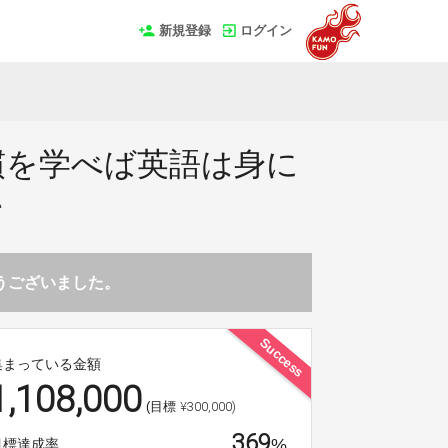
新規登録
ログイン
習慣を学べば英語は身に
い
とうございました。
Success
集まっている金額
1,108,000
¥300,000)
(目標
369
%
目標達成率