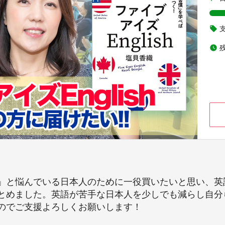
local_offer
watch_later
」と悩んでいる日本人のために一役買いたいと思い、英
とめました。英語が苦手な日本人を少しでも減らし自分
のでご支援よろしくお願いします！