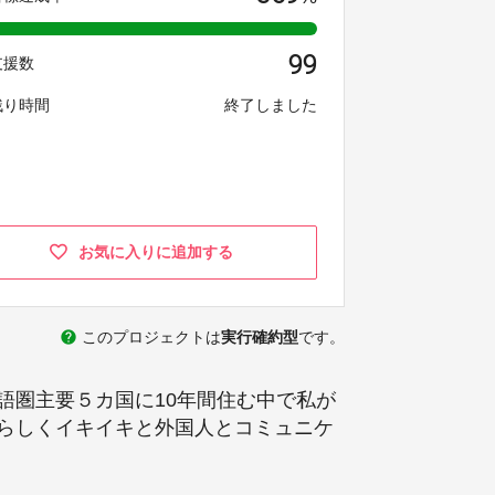
99
支援数
残り時間
終了しました
お気に入りに追加する
help
このプロジェクトは
実行確約型
です。
語圏主要５カ国に10年間住む中で私が
らしくイキイキと外国人とコミュニケ