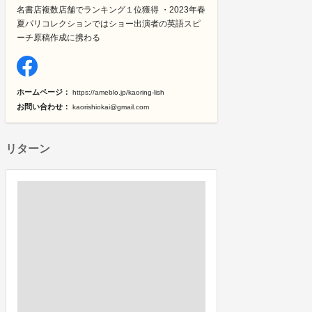
名書店複数店舗でランキング１位獲得 ・2023年春
夏パリコレクションではショー出演者の英語スピ
ーチ原稿作成に携わる
ホームページ：
https://ameblo.jp/kaoring-lish
お問い合わせ：
kaorishiokai@gmail.com
リターン