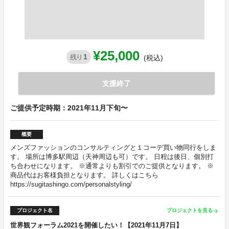
¥25,000
1
残り
(税込)
支援終了
ご提供予定時期：2021年11月下旬〜
概要
メンズファッションのコンサルティングと１コーデ買い物同行をしま
す。 場所は博多駅周辺（天神周辺も可）です。 日程は後日、個別打
ち合わせになります。 ※通常よりも割引でのご提供となります。 ※
商品代はお客様負担となります。 詳しくはこちら
https://sugitashingo.com/personalstyling/
プロジェクト名
プロジェクトを見る
arrow_forward
世界観フォーラム2021を開催したい！【2021年11月7日】