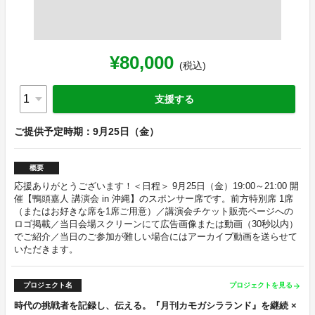
¥80,000
(税込)
支援する
ご提供予定時期：9月25日（金）
概要
応援ありがとうございます！＜日程＞ 9月25日（金）19:00～21:00 開
催【鴨頭嘉人 講演会 in 沖縄】のスポンサー席です。前方特別席 1席
（またはお好きな席を1席ご用意）／講演会チケット販売ページへの
ロゴ掲載／当日会場スクリーンにて広告画像または動画（30秒以内）
でご紹介／当日のご参加が難しい場合にはアーカイブ動画を送らせて
いただきます。
プロジェクト名
プロジェクトを見る
arrow_forward
時代の挑戦者を記録し、伝える。『月刊カモガシラランド』を継続 ×