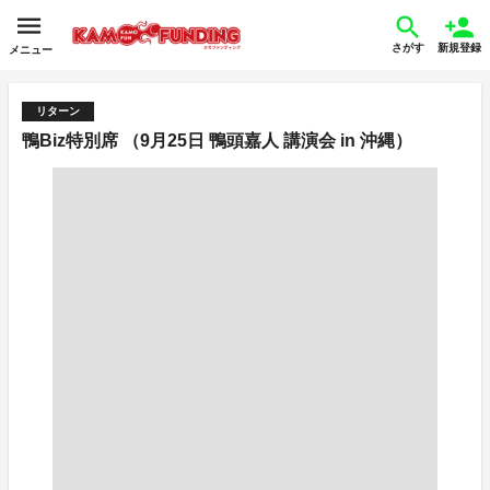
さがす
新規登録
メニュー
リターン
鴨Biz特別席 （9月25日 鴨頭嘉人 講演会 in 沖縄）