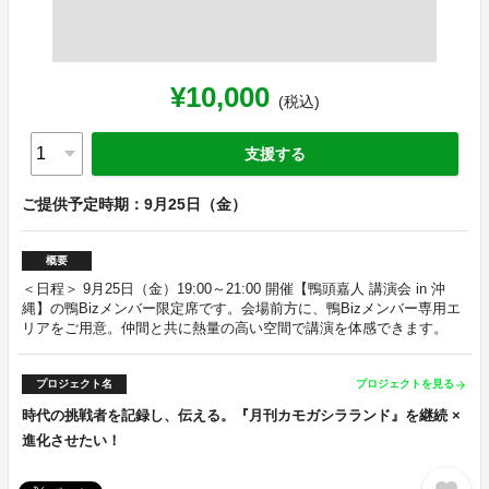
¥10,000
(税込)
支援する
ご提供予定時期：9月25日（金）
概要
＜日程＞ 9月25日（金）19:00～21:00 開催【鴨頭嘉人 講演会 in 沖
縄】の鴨Bizメンバー限定席です。会場前方に、鴨Bizメンバー専用エ
リアをご用意。仲間と共に熱量の高い空間で講演を体感できます。
プロジェクト名
プロジェクトを見る
arrow_forward
時代の挑戦者を記録し、伝える。『月刊カモガシラランド』を継続 ×
進化させたい！