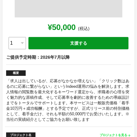
¥50,000
(税込)
支援する
ご提供予定時期：2026年7月以降
概要
「求人は出しているが、応募がなかなか増えない」「クリック数はあ
るのに応募に繋がらない」というIndeed運用の悩みを解決します。求
人情報の閲覧数を最大化するキーワード選定から、求職者の心理を突
く魅力的な原稿作成、そして応募率を劇的に改善するための導線設計
までをトータルでサポートします。本サービスは一般販売価格「着手
金10万円＋成功報酬」とする予定ですが、正式リリース前の特別価格
として、着手金だけ、それも半額の50,000円でお受けいたします。※
当社の実績紹介としてご協力をお願い致します
プロジェクト名
プロジェクトを見る
arrow_forward