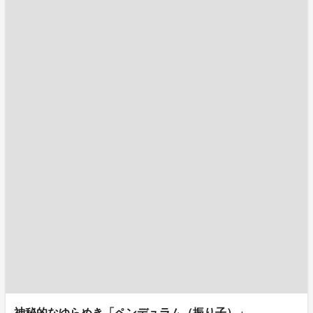
神秘的なゆらめき「ペンデュラム（振り子）」