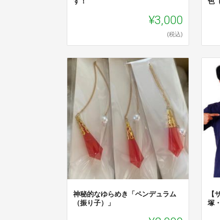
す！
色
¥3,000
(税込)
神秘的なゆらめき「ペンデュラム
【
（振り子）」
塚