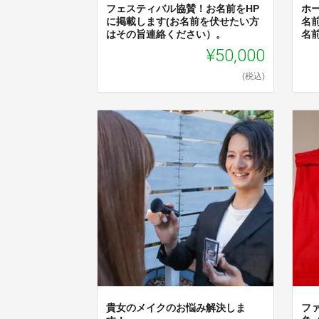
フェスティバル協賛！お名前をHP
ホ
に掲載します(お名前を伏せたい方
名
はその旨連絡ください）。
名前
¥50,000
(税込)
貴女のメイクのお悩み解決しま
フ