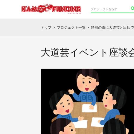
トップ
プロジェクト一覧
静岡の街に大道芸と出店で
chevron_right
chevron_right
大道芸イベント座談