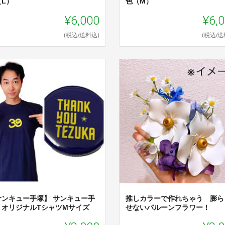
（L）
色（M）
¥6,000
¥6,
(税込/送料込)
(税込/送
サンキュー手塚】 サンキュー手
推しカラーで作れちゃう 膨ら
・オリジナルTシャツMサイズ
せないバルーンフラワー！