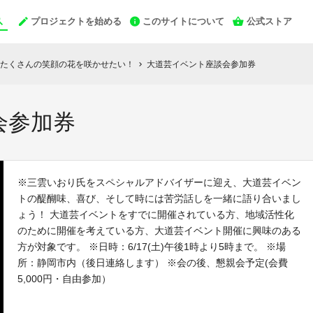
プロジェクトを始める
このサイトについて
公式ストア
たくさんの笑顔の花を咲かせたい！
大道芸イベント座談会参加券
chevron_right
会参加券
※三雲いおり氏をスペシャルアドバイザーに迎え、大道芸イベン
トの醍醐味、喜び、そして時には苦労話しを一緒に語り合いまし
ょう！ 大道芸イベントをすでに開催されている方、地域活性化
のために開催を考えている方、大道芸イベント開催に興味のある
方が対象です。 ※日時：6/17(土)午後1時より5時まで。 ※場
所：静岡市内（後日連絡します） ※会の後、懇親会予定(会費
5,000円・自由参加）