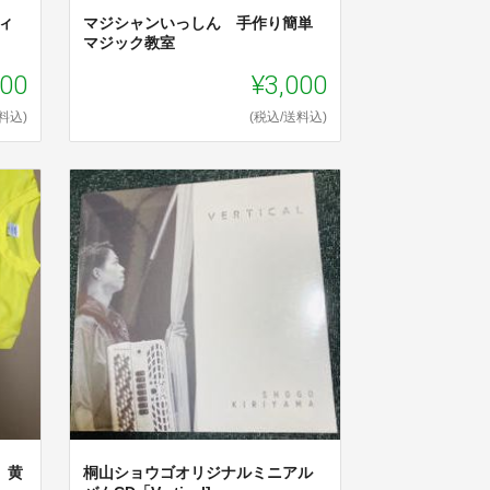
ィ
マジシャンいっしん 手作り簡単
マジック教室
000
¥3,000
料込)
(税込/送料込)
 黄
桐山ショウゴオリジナルミニアル