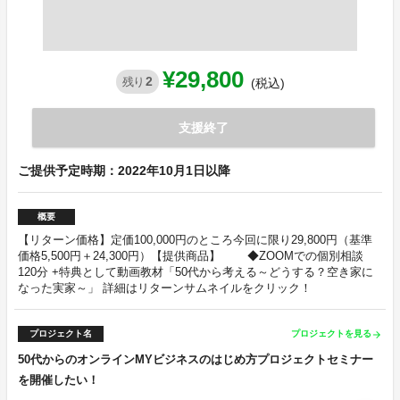
¥29,800
2
残り
(税込)
支援終了
ご提供予定時期：2022年10月1日以降
概要
【リターン価格】定価100,000円のところ今回に限り29,800円（基準
価格5,500円＋24,300円）【提供商品】 ◆ZOOMでの個別相談
120分 +特典として動画教材「50代から考える～どうする？空き家に
なった実家～」 詳細はリターンサムネイルをクリック！
プロジェクト名
プロジェクトを見る
arrow_forward
50代からのオンラインMYビジネスのはじめ方プロジェクトセミナー
を開催したい！