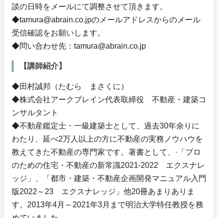
談の日時をメールにて調整させて頂きます。
◆tamura@abrain.co.jpのメールアドレスからのメール
受信確認をお願いします。
◆問い合わせ先：tamura@abrain.co.jp
【講師紹介】
◆田村誠邦（たむら まさくに）
◆株式会社アークブレイン代表取締役 不動産・建築コ
ンサルタント
◆不動産鑑定士・一級建築士として、過去30年余りに
わたり、延べ2万人以上の方に不動産の実務ノウハウを
教えてきた不動産の専門家です。著書として、·「プロ
のための住宅・不動産の新常識2021-2022 エクスナレ
ッジ」、「都市・建築・不動産企画開発マニュアル入門
版2022～23 エクスナレッジ」他20冊あまりありま
す。2013年4月～2021年3月まで明治大学特任教授を務
めていました。