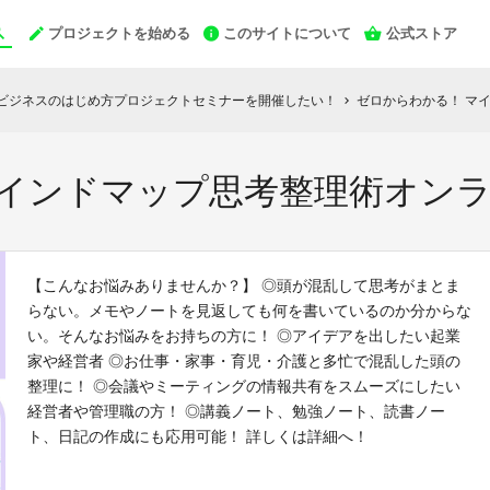
プロジェクトを始める
このサイトについて
公式ストア
Yビジネスのはじめ方プロジェクトセミナーを開催したい！
ゼロからわかる！ マ
chevron_right
マインドマップ思考整理術オン
【こんなお悩みありませんか？】 ◎頭が混乱して思考がまとま
らない。メモやノートを見返しても何を書いているのか分からな
い。そんなお悩みをお持ちの方に！ ◎アイデアを出したい起業
家や経営者 ◎お仕事・家事・育児・介護と多忙で混乱した頭の
整理に！ ◎会議やミーティングの情報共有をスムーズにしたい
経営者や管理職の方！ ◎講義ノート、勉強ノート、読書ノー
ト、日記の作成にも応用可能！ 詳しくは詳細へ！