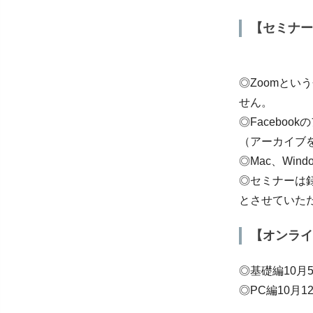
【セミナー
◎Zoomとい
せん。
◎Facebo
（アーカイブを
◎Mac、Wi
◎セミナーは
とさせていた
【オンライ
◎基礎編10月
◎PC編10月