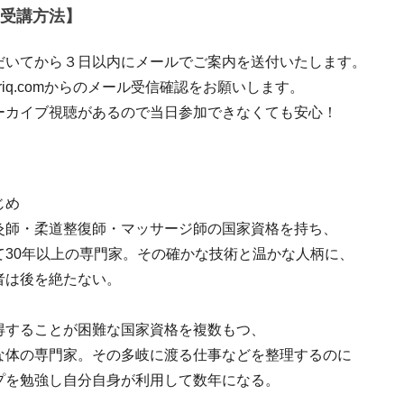
受講方法】
だいてから３日以内にメールでご案内を送付いたします。
-hariq.comからのメール受信確認をお願いします。
ーカイブ視聴があるので当日参加できなくても安心！
じめ
灸師・柔道整復師・マッサージ師の国家資格を持ち、
て30年以上の専門家。その確かな技術と温かな人柄に、
者は後を絶たない。
得することが困難な国家資格を複数もつ、
な体の専門家。その多岐に渡る仕事などを整理するのに
プを勉強し自分自身が利用して数年になる。