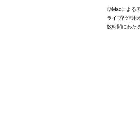
◎Macによる
ライブ配信用オ
数時間にわた