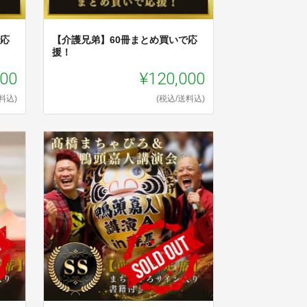
で応
【介護兄弟】60冊まとめ買いで応
援！
000
¥120,000
料込)
(税込/送料込)