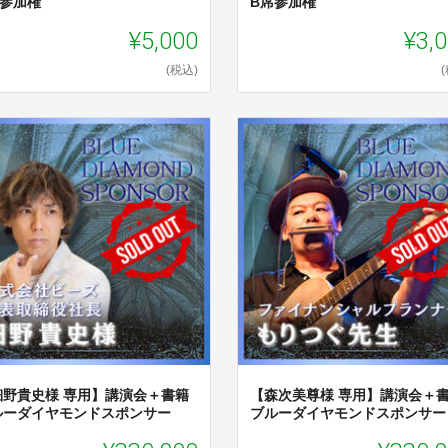
席参加権
B席参加権
¥5,000
¥3,
(税込)
細野貴史様 専用】講演会＋書籍
【森次美尊様 専用】講演会＋
ルーダイヤモンドスポンサー
ブルーダイヤモンドスポンサー