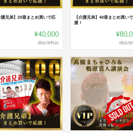
介護兄弟】20冊まとめ買いで応
【介護兄弟】40冊まとめ買い
！
援！
¥40,000
¥80,
(税込/送料込)
(税込/送