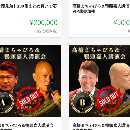
介護兄弟】100冊まとめ買いで応
髙橋まちゃぴろ＆鴨頭嘉人講演
！
VIP席参加権
¥200,000
¥50,
(税込/送料込)
橋まちゃぴろ＆鴨頭嘉人講演会
髙橋まちゃぴろ＆鴨頭嘉人講演