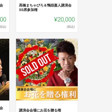
会
髙橋まちゃぴろ＆鴨頭嘉人講演会
SS席参加権
000
¥20,000
(税込)
(税込)
会
講演会会場にお花を贈る権