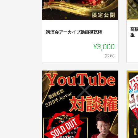
髙
講演会アーカイブ動画視聴権
援
¥3,000
(税込)