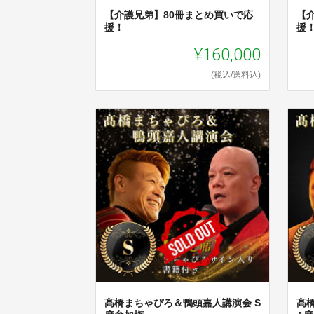
【介護兄弟】80冊まとめ買いで応
【
援！
援
¥160,000
(税込/送料込)
髙橋まちゃぴろ＆鴨頭嘉人講演会 S
髙