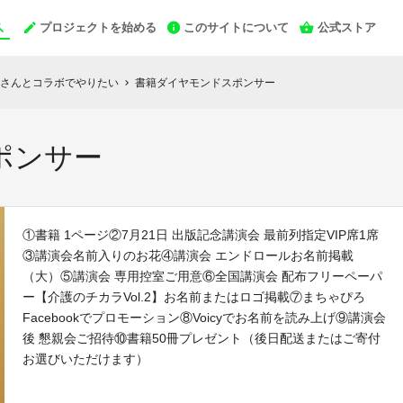
プロジェクトを始める
このサイトについて
公式ストア
さんとコラボでやりたい
書籍ダイヤモンドスポンサー
chevron_right
ポンサー
①書籍 1ページ②7月21日 出版記念講演会 最前列指定VIP席1席
③講演会名前入りのお花④講演会 エンドロールお名前掲載
（大）⑤講演会 専用控室ご用意⑥全国講演会 配布フリーペーパ
ー【介護のチカラVol.2】お名前またはロゴ掲載⑦まちゃぴろ
Facebookでプロモーション⑧Voicyでお名前を読み上げ⑨講演会
後 懇親会ご招待⑩書籍50冊プレゼント（後日配送またはご寄付
お選びいただけます）