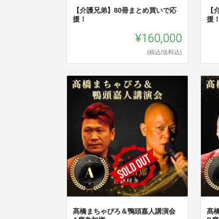
【介護兄弟】80冊まとめ買いで応
【
援！
援
¥160,000
(税込/送料込)
髙橋まちゃぴろ＆鴨頭嘉人講演会
髙