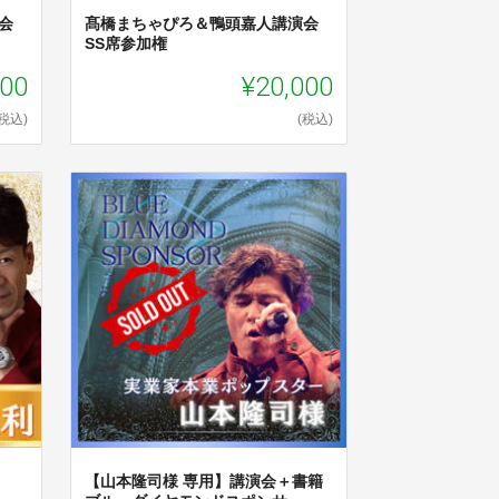
会
髙橋まちゃぴろ＆鴨頭嘉人講演会
SS席参加権
000
¥20,000
(税込)
(税込)
【山本隆司様 専用】講演会＋書籍