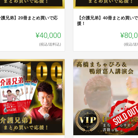
介護兄弟】20冊まとめ買いで応
【介護兄弟】40冊まとめ買い
！
援！
¥40,000
¥80,
(税込/送料込)
(税込/送