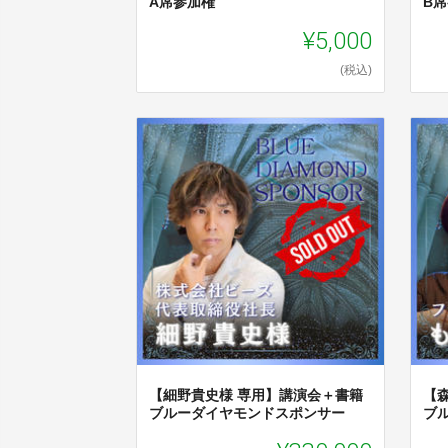
A席参加権
B
¥5,000
(税込)
【細野貴史様 専用】講演会＋書籍
【
ブルーダイヤモンドスポンサー
ブ