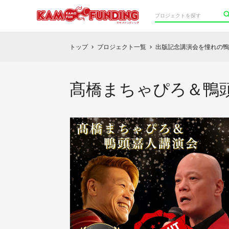
トップ
プロジェクト一覧
出版記念講演会を憧れの鴨
chevron_right
chevron_right
髙橋まちゃぴろ＆鴨頭