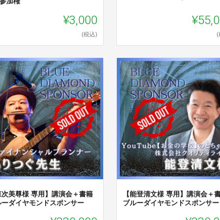
席参加権
¥3,000
¥55,
(税込)
森次美尊様 専用】講演会＋書籍
【能登清文様 専用】講演会＋
ルーダイヤモンドスポンサー
ブルーダイヤモンドスポンサー