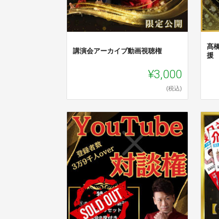
髙
講演会アーカイブ動画視聴権
援
¥3,000
(税込)