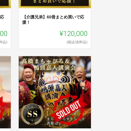
で応
【介護兄弟】60冊まとめ買いで応
援！
000
¥120,000
料込)
(税込/送料込)