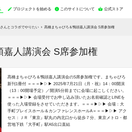
プロジェクトを始める
このサイトについて
公式ストア
さんとコラボでやりたい
髙橋まちゃぴろ＆鴨頭嘉人講演会 S席参加権
chevron_right
嘉人講演会 S席参加権
髙橋まちゃぴろ＆鴨頭嘉人講演会のS席参加権です。まちゃぴろ
新刊1冊付 ＝＝＝▶▷▶ 2025年7月21日（月・祝）14：00開演
（13：00開場予定）／開演5分前までに会場に起こしください。
＝＝＝▶▷▶ 会場受付でお申し込み頂いたお名前確認とLINEを
使った入場登録をさせていただきます。＝＝＝▶▷▶ 会場：大
手町プレイスホール＆カンファレンスホールA＝＝＝▶▷▶ アク
セス：ＪＲ『東京』駅丸の内北口から徒歩７分、東京メトロ・都
営地下鉄『大手町』駅A5出口直結