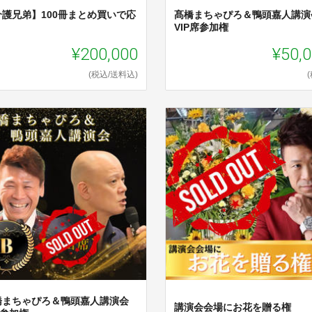
介護兄弟】100冊まとめ買いで応
髙橋まちゃぴろ＆鴨頭嘉人講演
！
VIP席参加権
¥200,000
¥50,
(税込/送料込)
橋まちゃぴろ＆鴨頭嘉人講演会
講演会会場にお花を贈る権