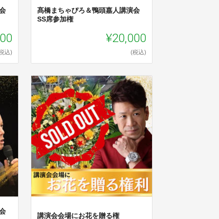
会
髙橋まちゃぴろ＆鴨頭嘉人講演会
SS席参加権
000
¥20,000
(税込)
(税込)
会
講演会会場にお花を贈る権