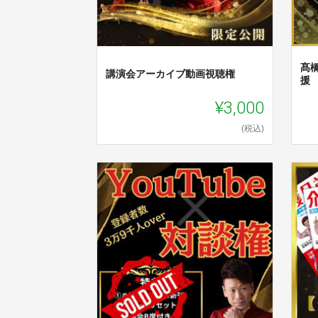
髙
講演会アーカイブ動画視聴権
援
¥3,000
(税込)