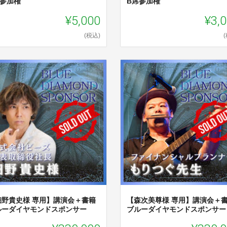
席参加権
B席参加権
¥5,000
¥3,
(税込)
細野貴史様 専用】講演会＋書籍
【森次美尊様 専用】講演会＋
ルーダイヤモンドスポンサー
ブルーダイヤモンドスポンサー