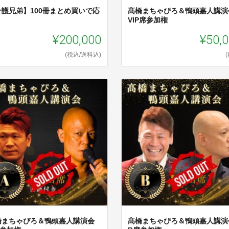
介護兄弟】100冊まとめ買いで応
髙橋まちゃぴろ＆鴨頭嘉人講演
！
VIP席参加権
¥200,000
¥50,
(税込/送料込)
橋まちゃぴろ＆鴨頭嘉人講演会
髙橋まちゃぴろ＆鴨頭嘉人講演