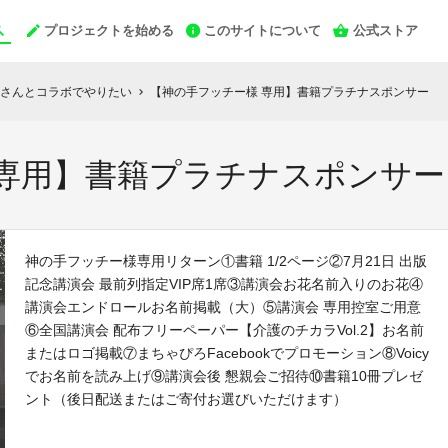
プロジェクトを始める
このサイトについて
公式ストア
さんとコラボでやりたい
【神の手フッチー様 専用】書籍プラチナスポンサー
chevron_right
 専用】書籍プラチナスポンサー
神の手フッチー様専用リターン①書籍 1/2ページ②7月21日 出版
記念講演会 最前列指定VIP席1席③講演会お花名前入りのお花④
講演会エンドロールお名前掲載（大）⑤講演会 専用控室ご用意
⑥全国講演会 配布フリーペーパー【介護のチカラVol.2】お名前
またはロゴ掲載⑦まちゃぴろFacebookでプロモーション⑧Voicy
でお名前を読み上げ⑨講演会後 懇親会ご招待⑩書籍10冊プレゼ
ント（後日配送またはご寄付お選びいただけます）