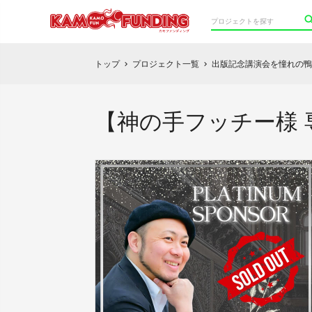
トップ
プロジェクト一覧
出版記念講演会を憧れの鴨
chevron_right
chevron_right
【神の手フッチー様