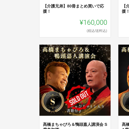
【介護兄弟】80冊まとめ買いで応
【
援！
援
¥160,000
(税込/送料込)
髙橋まちゃぴろ＆鴨頭嘉人講演会 S
髙