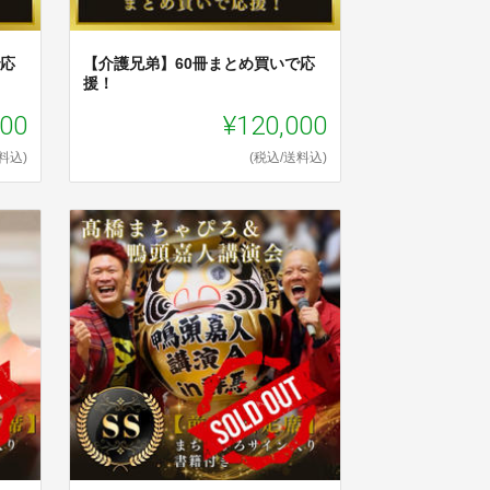
で応
【介護兄弟】60冊まとめ買いで応
援！
000
¥120,000
料込)
(税込/送料込)