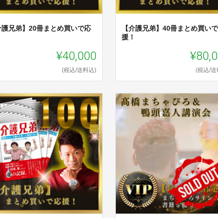
介護兄弟】20冊まとめ買いで応
【介護兄弟】40冊まとめ買い
！
援！
¥40,000
¥80,
(税込/送料込)
(税込/送