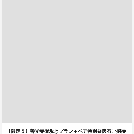
【限定５】善光寺街歩きプラン＋ペア特別昼懐石ご招待