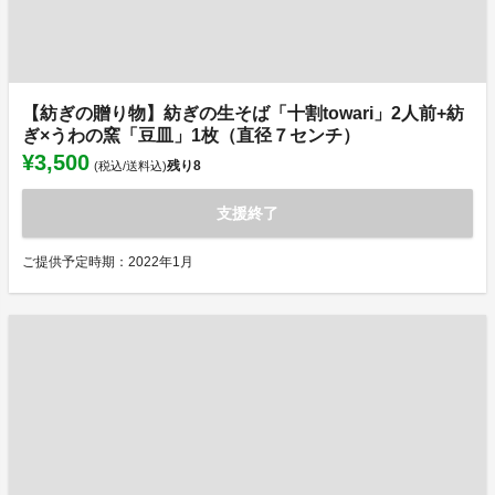
【紡ぎの贈り物】紡ぎの生そば「十割towari」2人前+紡
ぎ×うわの窯「豆皿」1枚（直径７センチ）
¥3,500
残り
8
(税込/送料込)
支援終了
ご提供予定時期：2022年1月