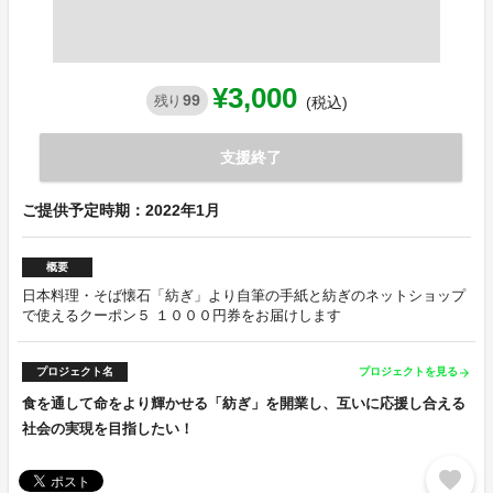
¥3,000
99
残り
(税込)
支援終了
ご提供予定時期：2022年1月
概要
日本料理・そば懐石「紡ぎ」より自筆の手紙と紡ぎのネットショップ
で使えるクーポン５ １０００円券をお届けします
プロジェクト名
プロジェクトを見る
arrow_forward
食を通して命をより輝かせる「紡ぎ」を開業し、互いに応援し合える
社会の実現を目指したい！
favorite