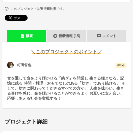
このプロジェクトは
実行確約型
です。
description
stars
chat
概要
新着情報 (15)
コメント
＼このプロジェクトのポイント／
町田哲也
arrow_downward
詳細
食を通して命をより輝かせる「紡ぎ」を開業し 生きる糧となる、記
憶に残る 時間・料理・おもてなしのある「紡ぎ」であり続ける。 そ
して、紡ぎに関わってくださるすべての方が、 人生を味わい、生き
る喜びを感じ、命を輝かせることができるよう お互いに支え合い、
応援しあえる社会を実現する！
プロジェクト詳細