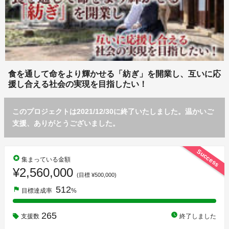
食を通して命をより輝かせる「紡ぎ」を開業し、互いに応
援し合える社会の実現を目指したい！
このプロジェクトは2021/12/30に終了いたしました。温かいご
支援、ありがとうございました。
Success
stars
集まっている金額
¥2,560,000
(目標 ¥500,000)
512
flag
目標達成率
%
265
watch_later
支援数
終了しました