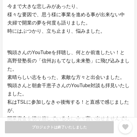
今まで大きな悲しみがあったり、
様々な要因で、思う様に事業を進める事が出来ない中
夫婦で開業の夢を何度も語りました。
時にはぶつかり、立ち止まり、悩みました。
鴨頭さんのYouTubeを拝聴し、何とか前進したい！と
高野登塾長の「信州おもてなし未来塾」に飛び込みまし
た。
素晴らしい志をもった、素敵な方々と出会いました。
鴨頭さんと朝倉千恵子さんのYouTube対談も拝見いたし
ました。
私はTSLに参加しなきゃ後悔する！と直感で感じました
が、
開業資金を切り崩している夫に中々言い出せませんでし
favorite
た。
プロジェクトは終了いたしました